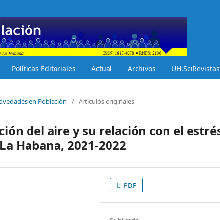
Políticas Editoriales
Actual
Archivos
UH.SciRevistas
 Novedades en Población
/
Artículos originales
ón del aire y su relación con el estré
 La Habana, 2021-2022
PDF
Publicado