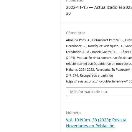
2022-11-15 — Actualizado el 202
30
Cómo citar
Almeida Pons, A., Betancourt Peraza, L., Grav
Hernández, R., Rodríguez Velázquez, D., Gas
Fernández, A. M., Rosell Guerra, T., … López L
(2023). Evaluación de la contaminación del air
relación con el estrés oxidativo en municipios
Habana, 2021-2022.
Novedades En Población
,
247–274. Recuperado a partir de
https://revistas.uh.cu/novpob/article/view/15
Más formatos de cita
Número
Vol. 19 Núm. 38 (2023): Revista
Novedades en Población