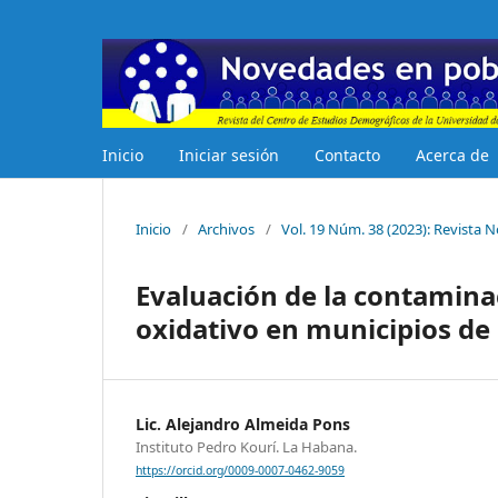
Inicio
Iniciar sesión
Contacto
Acerca de
Inicio
/
Archivos
/
Vol. 19 Núm. 38 (2023): Revista
Evaluación de la contaminaci
oxidativo en municipios de
Lic. Alejandro Almeida Pons
Instituto Pedro Kourí. La Habana.
https://orcid.org/0009-0007-0462-9059