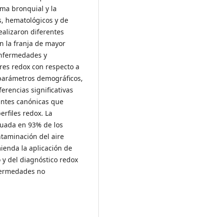
ma bronquial y la
s, hematológicos y de
realizaron diferentes
en la franja de mayor
nfermedades y
dores redox con respecto a
 parámetros demográficos,
rencias significativas
antes canónicas que
erfiles redox. La
ecuada en 93% de los
ntaminación del aire
mienda la aplicación de
 y del diagnóstico redox
nfermedades no