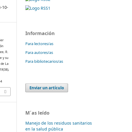
3-10-
Información
ier
Para lectores/as
cón
Para autores/as
ee, R.
e y su
Para bibliotecarios/as
 de La
19
(38),
54
Enviar un artículo
M´as leído
Manejo de los residuos sanitarios
en la salud pública