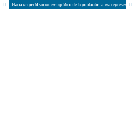
Hacia un perfil sociodemográfico de la población latina representada en medios de prensa de los Estados Unidos