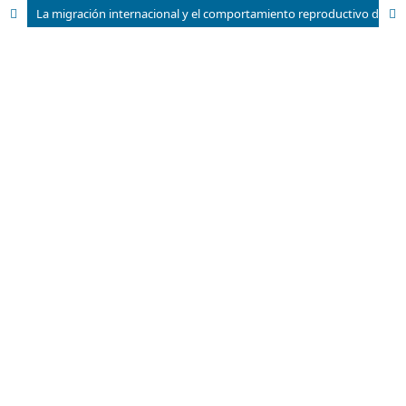
La migración internacional y el comportamiento reproductivo de las mujeres cubanas. Las singularidades de la transición demográfica en Cuba y su impacto en la fecundidad de las migrantes