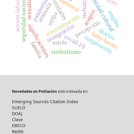
actores laborales
identidad cultural
sexualidad
identidades
seguridad nacional
bienestar
pandemia
rechazo
amenaza
aragón
empleo
unfpa
discriminación
percepción
significaciones
inmigración
diarios
baby boom
covid-19
cooperación
estrés
familia
simbolismo
Novedades en Población
está indexada en:
Emerging Sources Citation Index
SciELO
DOAJ
Clase
EBSCO
Redib