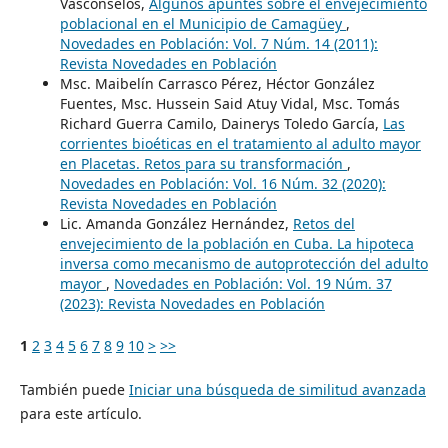
Vasconselos,
Algunos apuntes sobre el envejecimiento
poblacional en el Municipio de Camagüey
,
Novedades en Población: Vol. 7 Núm. 14 (2011):
Revista Novedades en Población
Msc. Maibelín Carrasco Pérez, Héctor González
Fuentes, Msc. Hussein Said Atuy Vidal, Msc. Tomás
Richard Guerra Camilo, Dainerys Toledo García,
Las
corrientes bioéticas en el tratamiento al adulto mayor
en Placetas. Retos para su transformación
,
Novedades en Población: Vol. 16 Núm. 32 (2020):
Revista Novedades en Población
Lic. Amanda González Hernández,
Retos del
envejecimiento de la población en Cuba. La hipoteca
inversa como mecanismo de autoprotección del adulto
mayor
,
Novedades en Población: Vol. 19 Núm. 37
(2023): Revista Novedades en Población
1
2
3
4
5
6
7
8
9
10
>
>>
También puede
Iniciar una búsqueda de similitud avanzada
para este artículo.