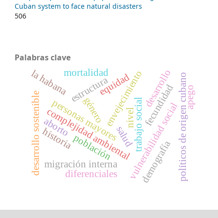
Cuban system to face natural disasters
506
Palabras clave
mortalidad
desarrollo
la habana
envejecimiento
equidad
políticos de origen cubano
estructura
fecundidad
apego
desarrollo sostenible
género
trabajo social
personas mayores
vulnerabilidad social
complejidad ambiental
nivel
aborto
salud
historia
población
demografía
migración interna
diferenciales