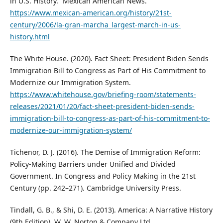
in U.S. History.” Mexican American News.
https://www.mexican-american.org/history/21st-
century/2006/la-gran-marcha_largest-march-in-us-
history.html
The White House. (2020). Fact Sheet: President Biden Sends
Immigration Bill to Congress as Part of His Commitment to
Modernize our Immigration System.
https://www.whitehouse.gov/briefing-room/statements-
releases/2021/01/20/fact-sheet-president-biden-sends-
immigration-bill-to-congress-as-part-of-his-commitment-to-
modernize-our-immigration-system/
Tichenor, D. J. (2016). The Demise of Immigration Reform:
Policy-Making Barriers under Unified and Divided
Government. In Congress and Policy Making in the 21st
Century (pp. 242–271). Cambridge University Press.
Tindall, G. B., & Shi, D. E. (2013). America: A Narrative History
(9th Edition). W. W. Norton & Company Ltd.