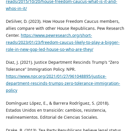
reads/2015/10/20/house-freedom-caucus-what-is-it-and-
whos-in-it/
DeSilver, D. (2023). How House Freedom Caucus members,
allies compare with other House Republicans. Pew Research
Center.
https://www.pewresearch.org/short-
reads/2023/01/23/freedom-caucus-likely-to-play-a-bigger-
role-in-new-gop-led-house-so-who-are-they/
Diaz, J. (2021). Justice Department Rescinds Trump’s “Zero
Tolerance” Immigration Policy. NPR.
https://www.npr.org/2021/01/27/961048895/justice-
department-rescinds-trumps-zero-tolerance-immigration-
policy
Domínguez López, E., & Barrera Rodríguez, S. (2018).
Estados Unidos en transición: cambios, resistencia,
realineamientos. Editorial de Ciencias Sociales.
Drake, B. (2013). Tea Party Republicans believe legal status