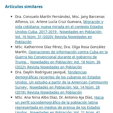
Artículos similares
Dra. Consuelo Martín Fernández, Msc. Jany Barcenas
Alfonso, Lic. Arlene Lucía Cruz Guevara,
Migración y
vida cotidiana: nueva mirada en el contexto Estados
Unidos-Cuba, 2017-2019
,
Novedades en Población:
Vol. 16 Núm. 31 (2020): Revista Novedades en
Población
MSc. Katherinne Díaz Pérez, Dra. Olga Rosa González
Martín,
Operaciones de información contra Cuba en la
Guerra No Convencional durante el gobierno de
Trump.
,
Novedades en Población: Vol. 18 Núm. 36
(2022): Revista Novedades en Población
Dra. Daylín Rodríguez Javiqué,
Tendencias
demográficas recientes de los cubanos en Estados
Unidos. Un estudio a partir de la American Community
Survey
,
Novedades en Población: Vol. 14 Núm. 28
(2018): Revista Novedades en Población
MSc. Ana Niria Albo Díaz, Dr. Antonio Aja Díaz,
Hacia
un perfil sociodemográfico de la población latina
representada en medios de prensa de los Estados
Unidos
,
Novedades en Población: Vol. 21 Núm. 41