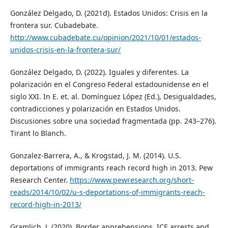
González Delgado, D. (2021d). Estados Unidos: Crisis en la
frontera sur. Cubadebate.
http://www.cubadebate.cu/opinion/2021/10/01/estados-
unidos-crisis-en-la-frontera-sur/
González Delgado, D. (2022). Iguales y diferentes. La
polarización en el Congreso Federal estadounidense en el
siglo XXI. In E. et. al. Domínguez López (Ed.), Desigualdades,
contradicciones y polarización en Estados Unidos.
Discusiones sobre una sociedad fragmentada (pp. 243–276).
Tirant lo Blanch.
Gonzalez-Barrera, A., & Krogstad, J. M. (2014). U.S.
deportations of immigrants reach record high in 2013. Pew
Research Center.
https://www.pewresearch.org/short-
reads/2014/10/02/u-s-deportations-of-immigrants-reach-
record-high-in-2013/
Gramlich, J. (2020). Border apprehensions, ICE arrests and