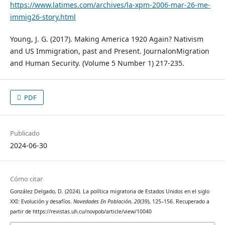
https://www.latimes.com/archives/la-xpm-2006-mar-26-me-
immig26-story.html
Young, J. G. (2017). Making America 1920 Again? Nativism
and US Immigration, past and Present. JournalonMigration
and Human Security. (Volume 5 Number 1) 217-235.
PDF
Publicado
2024-06-30
Cómo citar
González Delgado, D. (2024). La política migratoria de Estados Unidos en el siglo
XXI: Evolución y desafíos.
Novedades En Población
,
20
(39), 125–156. Recuperado a
partir de https://revistas.uh.cu/novpob/article/view/10040