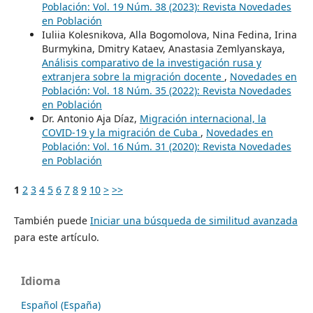
Población: Vol. 19 Núm. 38 (2023): Revista Novedades
en Población
Iuliia Kolesnikova, Alla Bogomolova, Nina Fedina, Irina
Burmykina, Dmitry Kataev, Anastasia Zemlyanskaya,
Análisis comparativo de la investigación rusa y
extranjera sobre la migración docente
,
Novedades en
Población: Vol. 18 Núm. 35 (2022): Revista Novedades
en Población
Dr. Antonio Aja Díaz,
Migración internacional, la
COVID-19 y la migración de Cuba
,
Novedades en
Población: Vol. 16 Núm. 31 (2020): Revista Novedades
en Población
1
2
3
4
5
6
7
8
9
10
>
>>
También puede
Iniciar una búsqueda de similitud avanzada
para este artículo.
Idioma
Español (España)