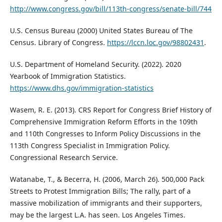
http://www.congress.gov/bill/113th-congress/senate-bill/744
U.S. Census Bureau (2000) United States Bureau of The
Census. Library of Congress.
https://lccn.loc.gov/98802431
.
U.S. Department of Homeland Security. (2022). 2020
Yearbook of Immigration Statistics.
https://www.dhs.gov/immigration-statistics
Wasem, R. E. (2013). CRS Report for Congress Brief History of
Comprehensive Immigration Reform Efforts in the 109th
and 110th Congresses to Inform Policy Discussions in the
113th Congress Specialist in Immigration Policy.
Congressional Research Service.
Watanabe, T., & Becerra, H. (2006, March 26). 500,000 Pack
Streets to Protest Immigration Bills; The rally, part of a
massive mobilization of immigrants and their supporters,
may be the largest L.A. has seen. Los Angeles Times.