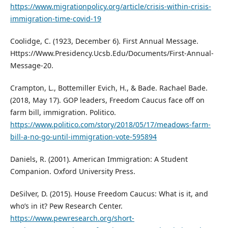
https://www.migrationpolicy.org/article/crisis-within-crisis-
immigration-time-covid-19
Coolidge, C. (1923, December 6). First Annual Message.
Https://Www.Presidency.Ucsb.Edu/Documents/First-Annual-
Message-20.
Crampton, L., Bottemiller Evich, H., & Bade. Rachael Bade.
(2018, May 17). GOP leaders, Freedom Caucus face off on
farm bill, immigration. Politico.
https://www.politico.com/story/2018/05/17/meadows-farm-
bill-a-no-go-until-immigration-vote-595894
Daniels, R. (2001). American Immigration: A Student
Companion. Oxford University Press.
DeSilver, D. (2015). House Freedom Caucus: What is it, and
who’s in it? Pew Research Center.
https://www.pewresearch.org/short-