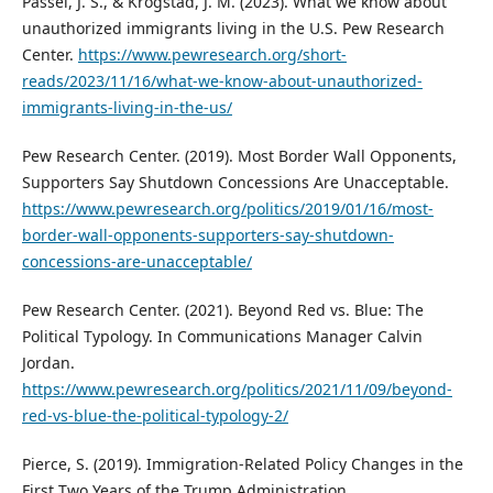
Passel, J. S., & Krogstad, J. M. (2023). What we know about
unauthorized immigrants living in the U.S. Pew Research
Center.
https://www.pewresearch.org/short-
reads/2023/11/16/what-we-know-about-unauthorized-
immigrants-living-in-the-us/
Pew Research Center. (2019). Most Border Wall Opponents,
Supporters Say Shutdown Concessions Are Unacceptable.
https://www.pewresearch.org/politics/2019/01/16/most-
border-wall-opponents-supporters-say-shutdown-
concessions-are-unacceptable/
Pew Research Center. (2021). Beyond Red vs. Blue: The
Political Typology. In Communications Manager Calvin
Jordan.
https://www.pewresearch.org/politics/2021/11/09/beyond-
red-vs-blue-the-political-typology-2/
Pierce, S. (2019). Immigration-Related Policy Changes in the
First Two Years of the Trump Administration.