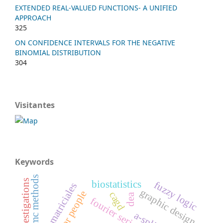
EXTENDED REAL-VALUED FUNCTIONS- A UNIFIED
APPROACH
325
ON CONFIDENCE INTERVALS FOR THE NEGATIVE
BINOMIAL DISTRIBUTION
304
Visitantes
Keywords
mcmc methods
investigations
biostatistics
fuzzy logic
juegos matriciales
graphic design
cagd
dea
fourier series