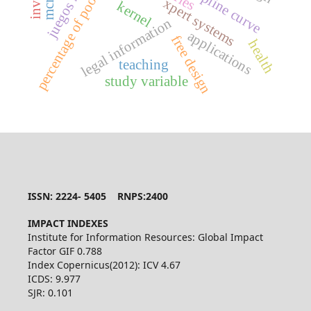
percentage of poor people
a-spline curve
xpert systems
kernel
legal information
applications
free design
health
teaching
study variable
ISSN: 2224- 5405 RNPS:2400
IMPACT INDEXES
Institute for Information Resources: Global Impact
Factor GIF 0.788
Index Copernicus(2012): ICV 4.67
ICDS: 9.977
SJR: 0.101