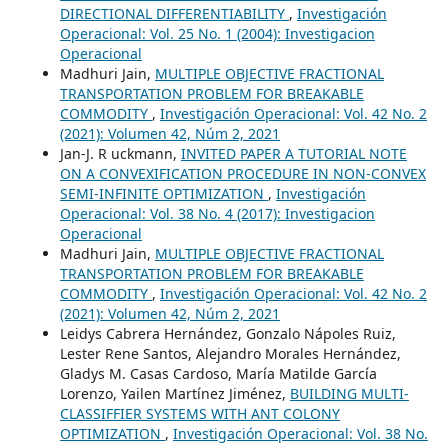
DIRECTIONAL DIFFERENTIABILITY
,
Investigación
Operacional: Vol. 25 No. 1 (2004): Investigacion
Operacional
Madhuri Jain,
MULTIPLE OBJECTIVE FRACTIONAL
TRANSPORTATION PROBLEM FOR BREAKABLE
COMMODITY
,
Investigación Operacional: Vol. 42 No. 2
(2021): Volumen 42, Núm 2, 2021
Jan-J. R uckmann,
INVITED PAPER A TUTORIAL NOTE
ON A CONVEXIFICATION PROCEDURE IN NON-CONVEX
SEMI-INFINITE OPTIMIZATION
,
Investigación
Operacional: Vol. 38 No. 4 (2017): Investigacion
Operacional
Madhuri Jain,
MULTIPLE OBJECTIVE FRACTIONAL
TRANSPORTATION PROBLEM FOR BREAKABLE
COMMODITY
,
Investigación Operacional: Vol. 42 No. 2
(2021): Volumen 42, Núm 2, 2021
Leidys Cabrera Hernández, Gonzalo Nápoles Ruiz,
Lester Rene Santos, Alejandro Morales Hernández,
Gladys M. Casas Cardoso, María Matilde García
Lorenzo, Yailen Martínez Jiménez,
BUILDING MULTI-
CLASSIFFIER SYSTEMS WITH ANT COLONY
OPTIMIZATION
,
Investigación Operacional: Vol. 38 No.