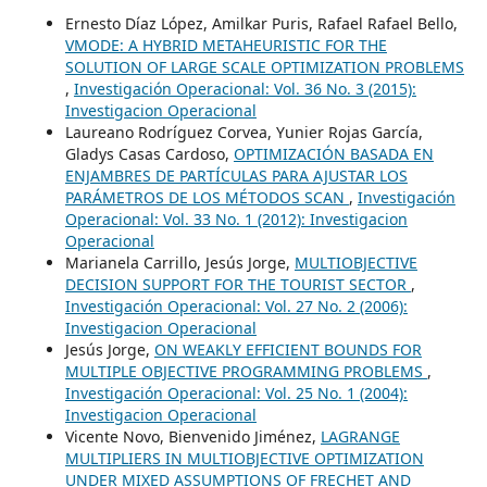
Ernesto Díaz López, Amilkar Puris, Rafael Rafael Bello,
VMODE: A HYBRID METAHEURISTIC FOR THE
SOLUTION OF LARGE SCALE OPTIMIZATION PROBLEMS
,
Investigación Operacional: Vol. 36 No. 3 (2015):
Investigacion Operacional
Laureano Rodríguez Corvea, Yunier Rojas García,
Gladys Casas Cardoso,
OPTIMIZACIÓN BASADA EN
ENJAMBRES DE PARTÍCULAS PARA AJUSTAR LOS
PARÁMETROS DE LOS MÉTODOS SCAN
,
Investigación
Operacional: Vol. 33 No. 1 (2012): Investigacion
Operacional
Marianela Carrillo, Jesús Jorge,
MULTIOBJECTIVE
DECISION SUPPORT FOR THE TOURIST SECTOR
,
Investigación Operacional: Vol. 27 No. 2 (2006):
Investigacion Operacional
Jesús Jorge,
ON WEAKLY EFFICIENT BOUNDS FOR
MULTIPLE OBJECTIVE PROGRAMMING PROBLEMS
,
Investigación Operacional: Vol. 25 No. 1 (2004):
Investigacion Operacional
Vicente Novo, Bienvenido Jiménez,
LAGRANGE
MULTIPLIERS IN MULTIOBJECTIVE OPTIMIZATION
UNDER MIXED ASSUMPTIONS OF FRECHET AND