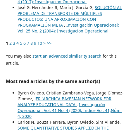
4 (2017): Investigacion Operacional
José G. Hernández R, María J. García G,
SOLUCIÓN AL
PROBLEMA DE TRANSPORTE DE MÚLTIPLES
PRODUCTOS: UNA APROXIMACIÓN CON
PROGRAMACIÓN META
,
Investigación Operacional:
Vol. 25 No. 2 (2004): Investigacion Operacional
1
2
3
4
5
6
7
8
9
10
>
>>
You may also
start an advanced similarity search
for this
article.
Most read articles by the same author(s)
Byron Oviedo, Cristian Zambrano-Vega, Jorge G´omez-
G´omez,
JER ´ARCHICA BAYESIAN NETWORK FOR
ANALYZE EDUCATIONAL DATA
,
Investigación
Operacional: Vol. 41 No. 4 (2020): Indice Vol. 41,Núm.
4, 2020
Carlos N. Bouza Herrera, Byron Oviedo, Sira Allende,
SOME QUANTITATIVE STUDIES APPLIED IN THE