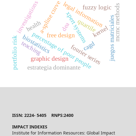
investigations
a-spline curve
legal information
mcmc methods
fuzzy logic
xpert systems
juegos matriciales
quartile
health
dea
kernel
percentage of poor people
free design
biostatistics
portfolio risk
teaching
cagd
fourier series
graphic design
estrategia dominante
ISSN: 2224- 5405 RNPS:2400
IMPACT INDEXES
Institute for Information Resources: Global Impact