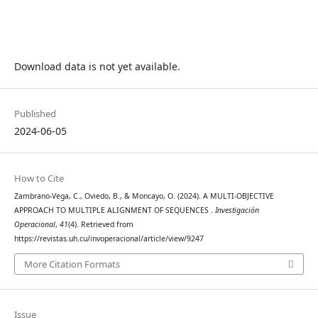
Download data is not yet available.
Published
2024-06-05
How to Cite
Zambrano-Vega, C., Oviedo, B., & Moncayo, O. (2024). A MULTI-OBJECTIVE
APPROACH TO MULTIPLE ALIGNMENT OF SEQUENCES .
Investigación
Operacional
,
41
(4). Retrieved from
https://revistas.uh.cu/invoperacional/article/view/9247
More Citation Formats
Issue