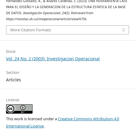
Hernández González, A., & Alvarez Cárdenas, S. (2023). UNA HERRAMIENTA CASE
PARA EL DISEÑO Y LA GENERACION DE LA ESTRUCTURA ESTATICA DE LA BASE
DE DATOS.
Investigación Operacional
,
24
(2). Retrieved from
https://revistas.uh.cu/invoperacional/article/view/6756
More Citation Formats
Issue
Vol. 24 No. 2 (2003): Investigacion Operacional
Section
Articles
License
This work is licensed under a
Creative Commons Attribution 4.0
International License
.