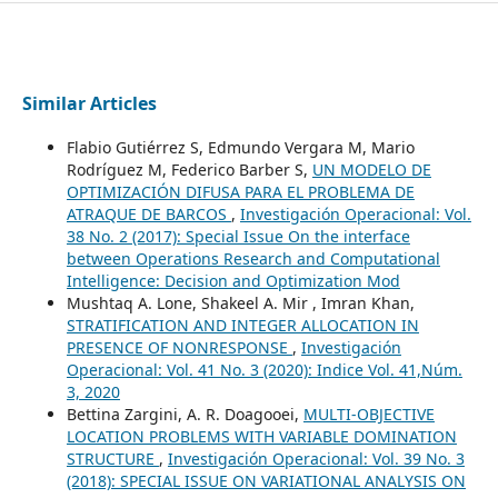
Similar Articles
Flabio Gutiérrez S, Edmundo Vergara M, Mario
Rodríguez M, Federico Barber S,
UN MODELO DE
OPTIMIZACIÓN DIFUSA PARA EL PROBLEMA DE
ATRAQUE DE BARCOS
,
Investigación Operacional: Vol.
38 No. 2 (2017): Special Issue On the interface
between Operations Research and Computational
Intelligence: Decision and Optimization Mod
Mushtaq A. Lone, Shakeel A. Mir , Imran Khan,
STRATIFICATION AND INTEGER ALLOCATION IN
PRESENCE OF NONRESPONSE
,
Investigación
Operacional: Vol. 41 No. 3 (2020): Indice Vol. 41,Núm.
3, 2020
Bettina Zargini, A. R. Doagooei,
MULTI-OBJECTIVE
LOCATION PROBLEMS WITH VARIABLE DOMINATION
STRUCTURE
,
Investigación Operacional: Vol. 39 No. 3
(2018): SPECIAL ISSUE ON VARIATIONAL ANALYSIS ON