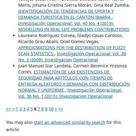
Merlo, Johana Cristina Sierra Morán, Gina Real Zumba,
IDENTIFICACIÓN DE TENDENCIAS DE OFERTA Y
DEMANDA TURISTICA EN EL CANTÓN IBARRA
,
Investigación Operacional: Vol. 40 No. 4 (2019):
MODELLING IN REAL LIFE PROBLEMS CONTRIBUTIONS
Laureano Rodríguez Corvea, Gladys Casas Cardoso,
Ricardo Grau Abalo, Onel Gomez Vegas,
APPROXIMATIONS FOR THE DISTRIBUTION OF FUZZY
SCAN STATISTICS
,
Investigación Operacional: Vol. 30
No. 2 (2009): Investigacion Operacional
Juan Manuel Izar Landeta, Carmen Berenice Ynzunza
Cortés,
ESTIMACIÓN DE LAS EXISTENCIAS DE
SEGURIDAD PARA ARTÍCULOS CON TIEMPO DE
ENTREGA ALEATORIO Y DEMANDA CON DISTRIBUCIÓN
NORMAL Y UNIFORME
,
Investigación Operacional:
Vol. 36 No. 1 (2015): Investigacion Operacional
<<
<
1
2
3
4
5
6
7
8
9
10
>
>>
You may also
start an advanced similarity search
for this
article.