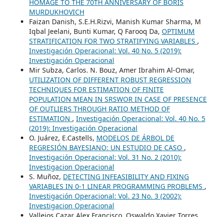
HOMAGE TO THE 70TH ANNIVERSARY OF BORIS
MURDUKHOVICH
Faizan Danish, S.E.H.Rizvi, Manish Kumar Sharma, M
Iqbal Jeelani, Bunti Kumar, Q Farooq Da,
OPTIMUM
STRATIFICATION FOR TWO STRATIFYING VARIABLES
,
Investigación Operacional: Vol. 40 No. 5 (2019):
Investigación Operacional
Mir Subza, Carlos. N. Bouz, Amer Ibrahim Al-Omar,
UTILIZATION OF DIFFERENT ROBUST REGRESSION
TECHNIQUES FOR ESTIMATION OF FINITE
POPULATION MEAN IN SRSWOR IN CASE OF PRESENCE
OF OUTLIERS THROUGH RATIO METHOD OF
ESTIMATION
,
Investigación Operacional: Vol. 40 No. 5
(2019): Investigación Operacional
O. Juárez, E.Castells,
MODELOS DE ÁRBOL DE
REGRESIÓN BAYESIANO: UN ESTUDIO DE CASO
,
Investigación Operacional: Vol. 31 No. 2 (2010):
Investigacion Operacional
S. Muñoz,
DETECTING INFEASIBILITY AND FIXING
VARIABLES IN 0-1 LINEAR PROGRAMMING PROBLEMS
,
Investigación Operacional: Vol. 23 No. 3 (2002):
Investigacion Operacional
Vallejos Cazar Alex Francisco, Oswaldo Xavier Torres