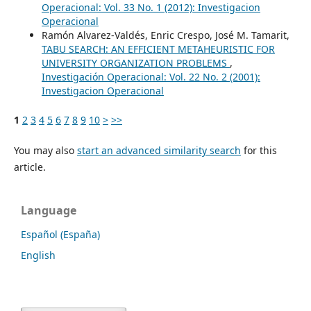
Operacional: Vol. 33 No. 1 (2012): Investigacion
Operacional
Ramón Alvarez-Valdés, Enric Crespo, José M. Tamarit,
TABU SEARCH: AN EFFICIENT METAHEURISTIC FOR
UNIVERSITY ORGANIZATION PROBLEMS
,
Investigación Operacional: Vol. 22 No. 2 (2001):
Investigacion Operacional
1
2
3
4
5
6
7
8
9
10
>
>>
You may also
start an advanced similarity search
for this
article.
Language
Español (España)
English