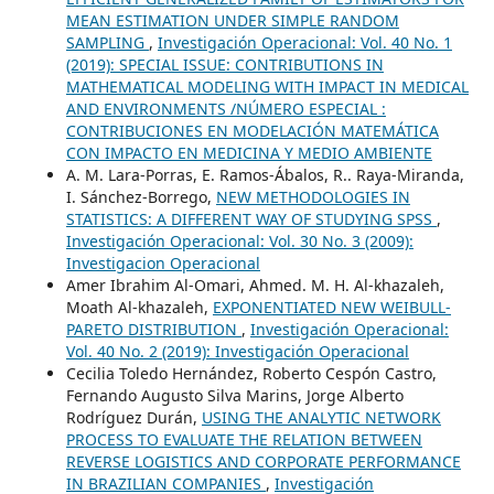
MEAN ESTIMATION UNDER SIMPLE RANDOM
SAMPLING
,
Investigación Operacional: Vol. 40 No. 1
(2019): SPECIAL ISSUE: CONTRIBUTIONS IN
MATHEMATICAL MODELING WITH IMPACT IN MEDICAL
AND ENVIRONMENTS /NÚMERO ESPECIAL :
CONTRIBUCIONES EN MODELACIÓN MATEMÁTICA
CON IMPACTO EN MEDICINA Y MEDIO AMBIENTE
A. M. Lara-Porras, E. Ramos-Ábalos, R.. Raya-Miranda,
I. Sánchez-Borrego,
NEW METHODOLOGIES IN
STATISTICS: A DIFFERENT WAY OF STUDYING SPSS
,
Investigación Operacional: Vol. 30 No. 3 (2009):
Investigacion Operacional
Amer Ibrahim Al-Omari, Ahmed. M. H. Al-khazaleh,
Moath Al-khazaleh,
EXPONENTIATED NEW WEIBULL-
PARETO DISTRIBUTION
,
Investigación Operacional:
Vol. 40 No. 2 (2019): Investigación Operacional
Cecilia Toledo Hernández, Roberto Cespón Castro,
Fernando Augusto Silva Marins, Jorge Alberto
Rodríguez Durán,
USING THE ANALYTIC NETWORK
PROCESS TO EVALUATE THE RELATION BETWEEN
REVERSE LOGISTICS AND CORPORATE PERFORMANCE
IN BRAZILIAN COMPANIES
,
Investigación