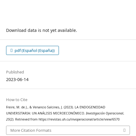
Download data is not yet available.
pdf (Español (España))
Published
2023-06-14
How to Cite
Freire, M. de J., & Venancio Salcines, J. (2023). LA ENDOGENEIDAD
UNIVERSITARIA: UN ANÁLISIS MICROECONÓMICO.
Investigación Operacional
,
25
(2). Retrieved from https://revistas.uh.cu/invoperacional/article/view/6570
More Citation Formats