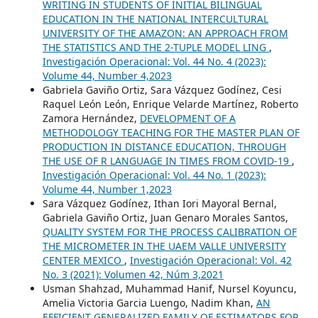
WRITING IN STUDENTS OF INITIAL BILINGUAL
EDUCATION IN THE NATIONAL INTERCULTURAL
UNIVERSITY OF THE AMAZON: AN APPROACH FROM
THE STATISTICS AND THE 2-TUPLE MODEL LING
,
Investigación Operacional: Vol. 44 No. 4 (2023):
Volume 44, Number 4,2023
Gabriela Gaviño Ortiz, Sara Vázquez Godínez, Cesi
Raquel León León, Enrique Velarde Martínez, Roberto
Zamora Hernández,
DEVELOPMENT OF A
METHODOLOGY TEACHING FOR THE MASTER PLAN OF
PRODUCTION IN DISTANCE EDUCATION, THROUGH
THE USE OF R LANGUAGE IN TIMES FROM COVID-19
,
Investigación Operacional: Vol. 44 No. 1 (2023):
Volume 44, Number 1,2023
Sara Vázquez Godínez, Ithan Iori Mayoral Bernal,
Gabriela Gaviño Ortiz, Juan Genaro Morales Santos,
QUALITY SYSTEM FOR THE PROCESS CALIBRATION OF
THE MICROMETER IN THE UAEM VALLE UNIVERSITY
CENTER MEXICO
,
Investigación Operacional: Vol. 42
No. 3 (2021): Volumen 42, Núm 3,2021
Usman Shahzad, Muhammad Hanif, Nursel Koyuncu,
Amelia Victoria Garcia Luengo, Nadim Khan,
AN
EFFICIENT GENERALIZED FAMILY OF ESTIMATORS FOR