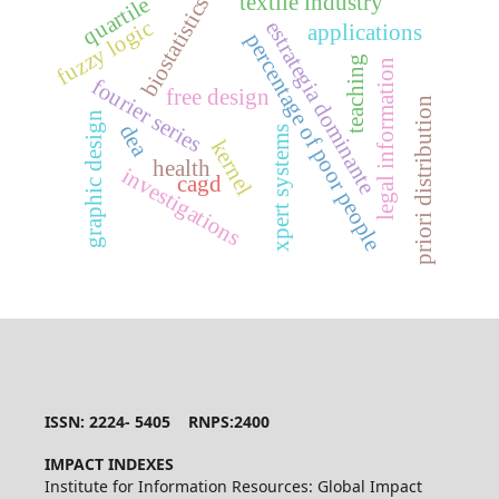
textile industry
quartile
biostatistics
fuzzy logic
estrategia dominante
applications
percentage of poor people
teaching
legal information
fourier series
free design
priori distribution
graphic design
dea
xpert systems
kernel
health
investigations
cagd
ISSN: 2224- 5405 RNPS:2400
IMPACT INDEXES
Institute for Information Resources: Global Impact