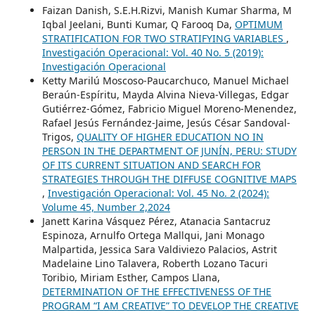
Faizan Danish, S.E.H.Rizvi, Manish Kumar Sharma, M
Iqbal Jeelani, Bunti Kumar, Q Farooq Da,
OPTIMUM
STRATIFICATION FOR TWO STRATIFYING VARIABLES
,
Investigación Operacional: Vol. 40 No. 5 (2019):
Investigación Operacional
Ketty Marilú Moscoso-Paucarchuco, Manuel Michael
Beraún-Espíritu, Mayda Alvina Nieva-Villegas, Edgar
Gutiérrez-Gómez, Fabricio Miguel Moreno-Menendez,
Rafael Jesús Fernández-Jaime, Jesús César Sandoval-
Trigos,
QUALITY OF HIGHER EDUCATION NO IN
PERSON IN THE DEPARTMENT OF JUNÍN, PERU: STUDY
OF ITS CURRENT SITUATION AND SEARCH FOR
STRATEGIES THROUGH THE DIFFUSE COGNITIVE MAPS
,
Investigación Operacional: Vol. 45 No. 2 (2024):
Volume 45, Number 2,2024
Janett Karina Vásquez Pérez, Atanacia Santacruz
Espinoza, Arnulfo Ortega Mallqui, Jani Monago
Malpartida, Jessica Sara Valdiviezo Palacios, Astrit
Madelaine Lino Talavera, Roberth Lozano Tacuri
Toribio, Miriam Esther, Campos Llana,
DETERMINATION OF THE EFFECTIVENESS OF THE
PROGRAM “I AM CREATIVE” TO DEVELOP THE CREATIVE