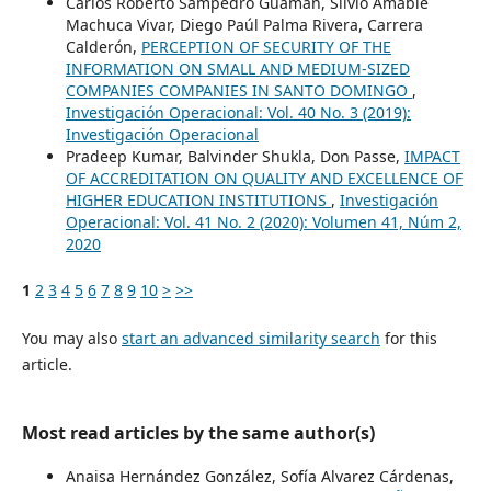
Carlos Roberto Sampedro Guamán, Silvio Amable
Machuca Vivar, Diego Paúl Palma Rivera, Carrera
Calderón,
PERCEPTION OF SECURITY OF THE
INFORMATION ON SMALL AND MEDIUM-SIZED
COMPANIES COMPANIES IN SANTO DOMINGO
,
Investigación Operacional: Vol. 40 No. 3 (2019):
Investigación Operacional
Pradeep Kumar, Balvinder Shukla, Don Passe,
IMPACT
OF ACCREDITATION ON QUALITY AND EXCELLENCE OF
HIGHER EDUCATION INSTITUTIONS
,
Investigación
Operacional: Vol. 41 No. 2 (2020): Volumen 41, Núm 2,
2020
1
2
3
4
5
6
7
8
9
10
>
>>
You may also
start an advanced similarity search
for this
article.
Most read articles by the same author(s)
Anaisa Hernández González, Sofía Alvarez Cárdenas,