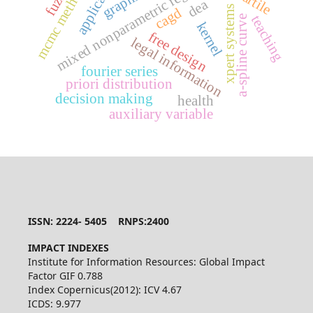
mixed nonparametric regression,
applications
mcmc methods
dea
xpert systems
cagd
teaching
a-spline curve
kernel
free design
legal information
fourier series
priori distribution
decision making
health
auxiliary variable
ISSN: 2224- 5405 RNPS:2400
IMPACT INDEXES
Institute for Information Resources: Global Impact
Factor GIF 0.788
Index Copernicus(2012): ICV 4.67
ICDS: 9.977