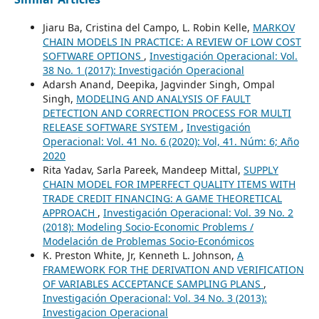
Jiaru Ba, Cristina del Campo, L. Robin Kelle,
MARKOV
CHAIN MODELS IN PRACTICE: A REVIEW OF LOW COST
SOFTWARE OPTIONS
,
Investigación Operacional: Vol.
38 No. 1 (2017): Investigación Operacional
Adarsh Anand, Deepika, Jagvinder Singh, Ompal
Singh,
MODELING AND ANALYSIS OF FAULT
DETECTION AND CORRECTION PROCESS FOR MULTI
RELEASE SOFTWARE SYSTEM
,
Investigación
Operacional: Vol. 41 No. 6 (2020): Vol, 41. Núm: 6; Año
2020
Rita Yadav, Sarla Pareek, Mandeep Mittal,
SUPPLY
CHAIN MODEL FOR IMPERFECT QUALITY ITEMS WITH
TRADE CREDIT FINANCING: A GAME THEORETICAL
APPROACH
,
Investigación Operacional: Vol. 39 No. 2
(2018): Modeling Socio-Economic Problems /
Modelación de Problemas Socio-Económicos
K. Preston White, Jr, Kenneth L. Johnson,
A
FRAMEWORK FOR THE DERIVATION AND VERIFICATION
OF VARIABLES ACCEPTANCE SAMPLING PLANS
,
Investigación Operacional: Vol. 34 No. 3 (2013):
Investigacion Operacional