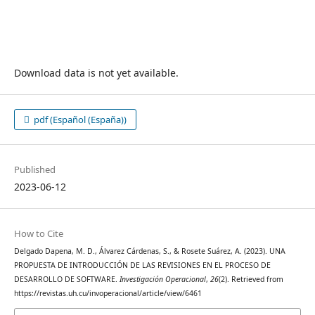
Download data is not yet available.
pdf (Español (España))
Published
2023-06-12
How to Cite
Delgado Dapena, M. D., Álvarez Cárdenas, S., & Rosete Suárez, A. (2023). UNA
PROPUESTA DE INTRODUCCIÓN DE LAS REVISIONES EN EL PROCESO DE
DESARROLLO DE SOFTWARE.
Investigación Operacional
,
26
(2). Retrieved from
https://revistas.uh.cu/invoperacional/article/view/6461