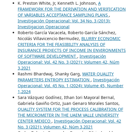
K. Preston White, Jr, Kenneth L. Johnson,
A
FRAMEWORK FOR THE DERIVATION AND VERIFICATION
OF VARIABLES ACCEPTANCE SAMPLING PLANS
,
Investigación Operacional: Vol. 34 No. 3 (2013):
Investigacion Operacional
Roberto García Vacacela, Roberto García-Sánchez,
Nicolás Villavicencio Bermudez,
BLURRY ECONOMIC
CRITERIA FOR THE FEASIBILITY ANALYSIS OF
INSURANCE PROJECTS OF INCOME IN ENVIRONMENTS
OF SOFTWARE DEVELOPMENT
,
Investigación
Operacional: Vol. 42 No. 3 (2021): Volumen 42, Núm
3,2021
Rashmi Bhardwaj, Shanky Garg,
WATER QUALITY
PARAMETERS ENTROPY ESTIMATION
,
Investigación
Operacional: Vol. 45 No. 1 (2024): Volume 45, Number
1,2024
Sara Vázquez Godínez, Ithan Iori Mayoral Bernal,
Gabriela Gaviño Ortiz, Juan Genaro Morales Santos,
QUALITY SYSTEM FOR THE PROCESS CALIBRATION OF
THE MICROMETER IN THE UAEM VALLE UNIVERSITY
CENTER MEXICO
,
Investigación Operacional: Vol. 42
No. 3 (2021): Volumen 42, Núm 3,2021