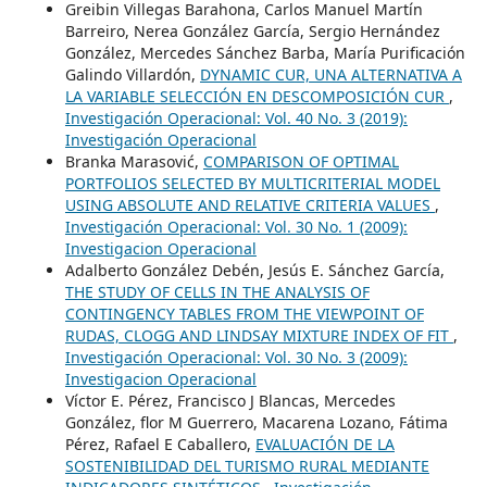
Greibin Villegas Barahona, Carlos Manuel Martín
Barreiro, Nerea González García, Sergio Hernández
González, Mercedes Sánchez Barba, María Purificación
Galindo Villardón,
DYNAMIC CUR, UNA ALTERNATIVA A
LA VARIABLE SELECCIÓN EN DESCOMPOSICIÓN CUR
,
Investigación Operacional: Vol. 40 No. 3 (2019):
Investigación Operacional
Branka Marasović,
COMPARISON OF OPTIMAL
PORTFOLIOS SELECTED BY MULTICRITERIAL MODEL
USING ABSOLUTE AND RELATIVE CRITERIA VALUES
,
Investigación Operacional: Vol. 30 No. 1 (2009):
Investigacion Operacional
Adalberto González Debén, Jesús E. Sánchez García,
THE STUDY OF CELLS IN THE ANALYSIS OF
CONTINGENCY TABLES FROM THE VIEWPOINT OF
RUDAS, CLOGG AND LINDSAY MIXTURE INDEX OF FIT
,
Investigación Operacional: Vol. 30 No. 3 (2009):
Investigacion Operacional
Víctor E. Pérez, Francisco J Blancas, Mercedes
González, flor M Guerrero, Macarena Lozano, Fátima
Pérez, Rafael E Caballero,
EVALUACIÓN DE LA
SOSTENIBILIDAD DEL TURISMO RURAL MEDIANTE