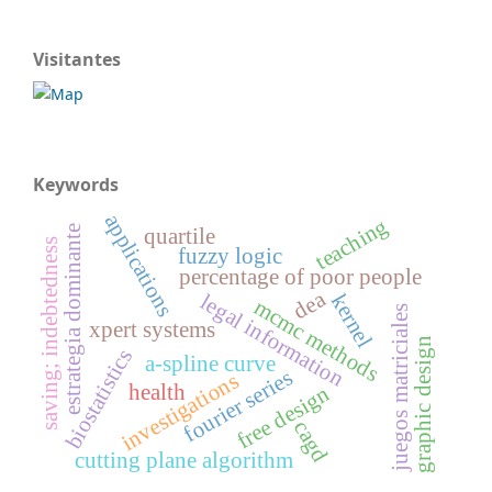
Visitantes
Keywords
applications
teaching
estrategia dominante
quartile
saving; indebtedness
fuzzy logic
percentage of poor people
dea
kernel
legal information
mcmc methods
juegos matriciales
xpert systems
graphic design
biostatistics
a-spline curve
fourier series
investigations
health
free design
cagd
cutting plane algorithm