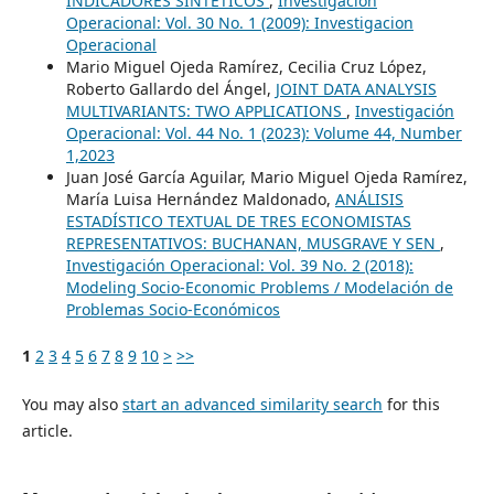
INDICADORES SINTÉTICOS
,
Investigación
Operacional: Vol. 30 No. 1 (2009): Investigacion
Operacional
Mario Miguel Ojeda Ramírez, Cecilia Cruz López,
Roberto Gallardo del Ángel,
JOINT DATA ANALYSIS
MULTIVARIANTS: TWO APPLICATIONS
,
Investigación
Operacional: Vol. 44 No. 1 (2023): Volume 44, Number
1,2023
Juan José García Aguilar, Mario Miguel Ojeda Ramírez,
María Luisa Hernández Maldonado,
ANÁLISIS
ESTADÍSTICO TEXTUAL DE TRES ECONOMISTAS
REPRESENTATIVOS: BUCHANAN, MUSGRAVE Y SEN
,
Investigación Operacional: Vol. 39 No. 2 (2018):
Modeling Socio-Economic Problems / Modelación de
Problemas Socio-Económicos
1
2
3
4
5
6
7
8
9
10
>
>>
You may also
start an advanced similarity search
for this
article.