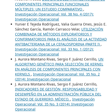
COMPONENTES PRINCIPALES FUNCIONALES
MÚLTIPLES: UN ESTUDIO COMPARATIVO
,
Investigación Operacional: Vol. 38 No. 4 (2017):
Investigacion Operacional
Yunier E Tejeda Rodríguez, Valia Guerra Ones, Jesús E.
Sánchez García, Ramón Carrasco Velar,
UTILIZACIÓN
COMBINADA DE MÉTODOS EXPLORATORIOS Y
CONFIRMATORIOS PARA EL ANÁLISIS DE LA ACTIVIDAD
ANTIBACTERIANA DE LA CEFALOSPORINA (PARTE I)
,
Investigación Operacional: Vol. 33 No. 1 (2012):
Investigacion Operacional
J. Aurora Montano Rivas, Sergio F. Juárez Cerrillo,
UN
ALGORITMO GENÉTICO PARA SELECCIÓN DE KERNEL
EN ANÁLISIS DE COMPONENTES PRINCIPALES CON
KERNELS
,
Investigación Operacional: Vol. 35 No. 2
(2014): Investigacion Operacional
J. Aurora Montano Rivas, Sergio F. Juárez Cerrillo,
INDICADORES DE GESTIÓN, RESPONSABILIDAD Y
DESEMPEÑO EN LA ADMINISTRACIÓN PÚBLICA DEL
ESTADO DE GUERRERO, MÉXICO.
,
Investigación
Operacional: Vol. 35 No. 3 (2014): Investigacion
Operacional