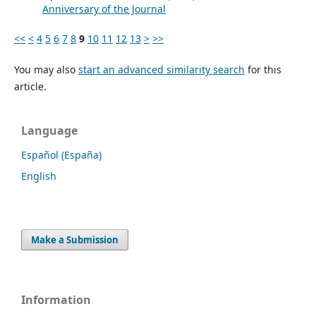
Anniversary of the Journal
<<
<
4
5
6
7
8
9
10
11
12
13
>
>>
You may also
start an advanced similarity search
for this
article.
Language
Español (España)
English
Make a Submission
Information