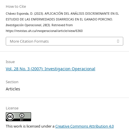
How to Cite
Chávez Esponda, D. (2023). APLICACIÓN DEL ANÁLISIS DISCRIMINANTE EN EL
ESTUDIO DE LAS ENFERMEDADES DIARREICAS EN EL GANADO PORCINO.
Investigación Operacional
,
28
(3). Retrieved from
https://revistas.uh.cu/invoperacional/article/view/6360
More Citation Formats
Issue
Vol. 28 No. 3 (2007): Investigacion Operacional
Section
Articles
License
This work is licensed under a
Creative Commons Attribution 4.0