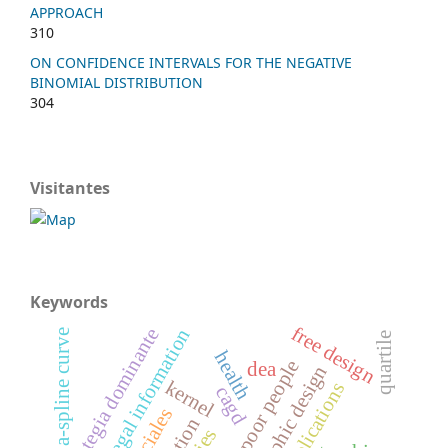
APPROACH
310
ON CONFIDENCE INTERVALS FOR THE NEGATIVE
BINOMIAL DISTRIBUTION
304
Visitantes
Keywords
free design
estrategia dominante
legal information
a-spline curve
quartile
health
dea
graphic design
kernel
applications
cagd