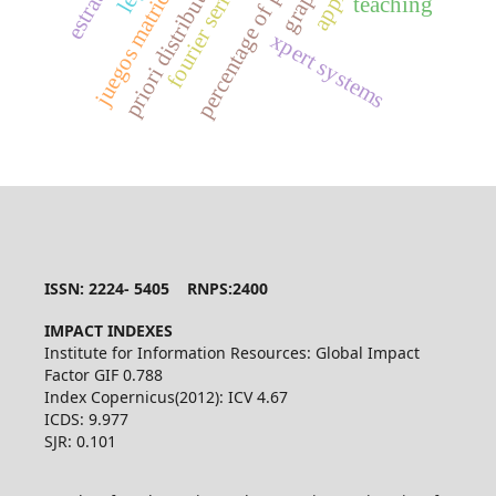
percentage of poor people
juegos matriciales
priori distribution
fourier series
teaching
xpert systems
ISSN: 2224- 5405 RNPS:2400
IMPACT INDEXES
Institute for Information Resources: Global Impact
Factor GIF 0.788
Index Copernicus(2012): ICV 4.67
ICDS: 9.977
SJR: 0.101