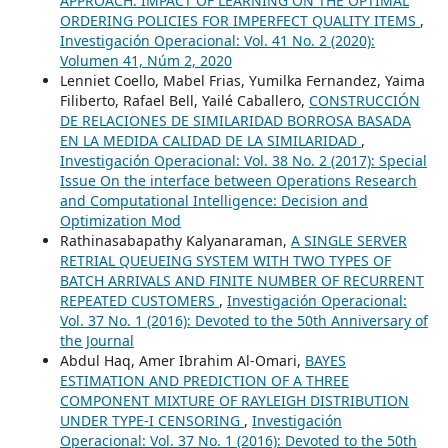
APPROACH: IMPACT OF LEARNING ON THE OPTIMAL
ORDERING POLICIES FOR IMPERFECT QUALITY ITEMS
,
Investigación Operacional: Vol. 41 No. 2 (2020):
Volumen 41, Núm 2, 2020
Lenniet Coello, Mabel Frias, Yumilka Fernandez, Yaima
Filiberto, Rafael Bell, Yailé Caballero,
CONSTRUCCIÓN
DE RELACIONES DE SIMILARIDAD BORROSA BASADA
EN LA MEDIDA CALIDAD DE LA SIMILARIDAD
,
Investigación Operacional: Vol. 38 No. 2 (2017): Special
Issue On the interface between Operations Research
and Computational Intelligence: Decision and
Optimization Mod
Rathinasabapathy Kalyanaraman,
A SINGLE SERVER
RETRIAL QUEUEING SYSTEM WITH TWO TYPES OF
BATCH ARRIVALS AND FINITE NUMBER OF RECURRENT
REPEATED CUSTOMERS
,
Investigación Operacional:
Vol. 37 No. 1 (2016): Devoted to the 50th Anniversary of
the Journal
Abdul Haq, Amer Ibrahim Al-Omari,
BAYES
ESTIMATION AND PREDICTION OF A THREE
COMPONENT MIXTURE OF RAYLEIGH DISTRIBUTION
UNDER TYPE-I CENSORING
,
Investigación
Operacional: Vol. 37 No. 1 (2016): Devoted to the 50th