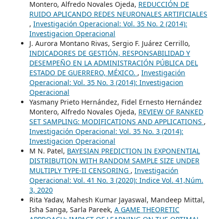
Montero, Alfredo Novales Ojeda,
REDUCCIÓN DE
RUIDO APLICANDO REDES NEURONALES ARTIFICIALES
,
Investigación Operacional: Vol. 35 No. 2 (2014):
Investigacion Operacional
J. Aurora Montano Rivas, Sergio F. Juárez Cerrillo,
INDICADORES DE GESTIÓN, RESPONSABILIDAD Y
DESEMPEÑO EN LA ADMINISTRACIÓN PÚBLICA DEL
ESTADO DE GUERRERO, MÉXICO.
,
Investigación
Operacional: Vol. 35 No. 3 (2014): Investigacion
Operacional
Yasmany Prieto Hernández, Fidel Ernesto Hernández
Montero, Alfredo Novales Ojeda,
REVIEW OF RANKED
SET SAMPLING: MODIFICATIONS AND APPLICATIONS
,
Investigación Operacional: Vol. 35 No. 3 (2014):
Investigacion Operacional
M N. Patel,
BAYESIAN PREDICTION IN EXPONENTIAL
DISTRIBUTION WITH RANDOM SAMPLE SIZE UNDER
MULTIPLY TYPE-II CENSORING
,
Investigación
Operacional: Vol. 41 No. 3 (2020): Indice Vol. 41,Núm.
3, 2020
Rita Yadav, Mahesh Kumar Jayaswal, Mandeep Mittal,
Isha Sanga, Sarla Pareek,
A GAME THEORETIC