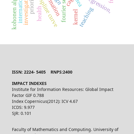
kohonen algorithm
investigations
fourier series
cagd
a-spline curve
dea
teaching
health
kernel
ISSN: 2224- 5405 RNPS:2400
IMPACT INDEXES
Institute for Information Resources: Global Impact
Factor GIF 0.788
Index Copernicus(2012): ICV 4.67
ICDS: 9.977
SJR: 0.101
Faculty of Mathematics and Computing. University of