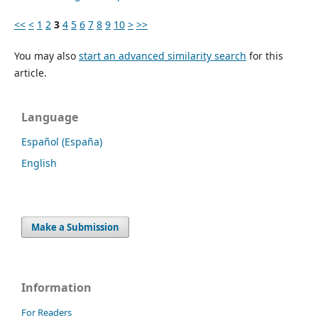
<<
<
1
2
3
4
5
6
7
8
9
10
>
>>
You may also
start an advanced similarity search
for this
article.
Language
Español (España)
English
Make a Submission
Information
For Readers