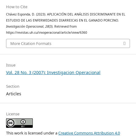
How to Cite
Chávez Esponda, D. (2023). APLICACIÓN DEL ANÁLISIS DISCRIMINANTE EN EL
ESTUDIO DE LAS ENFERMEDADES DIARREICAS EN EL GANADO PORCINO.
Investigación Operacional
,
28
(3). Retrieved from
https://revistas.uh.cu/invoperacional/article/view/6360
More Citation Formats
Issue
Vol. 28 No. 3 (2007): Investigacion Operacional
Section
Articles
License
This work is licensed under a
Creative Commons Attribution 4.0