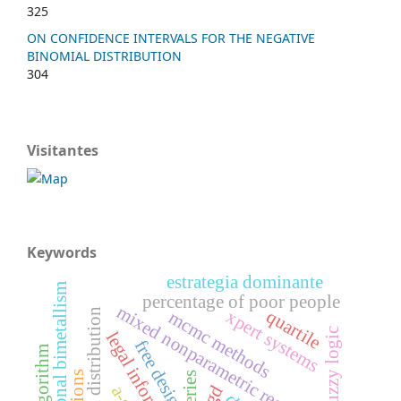
325
ON CONFIDENCE INTERVALS FOR THE NEGATIVE
BINOMIAL DISTRIBUTION
304
Visitantes
Keywords
estrategia dominante
international bimetallism
percentage of poor people
mixed nonparametric regression,
quartile
xpert systems
priori distribution
mcmc methods
fuzzy logic
legal information
free design