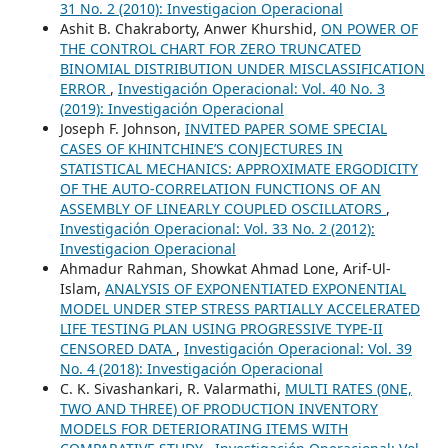
31 No. 2 (2010): Investigacion Operacional
Ashit B. Chakraborty, Anwer Khurshid,
ON POWER OF
THE CONTROL CHART FOR ZERO TRUNCATED
BINOMIAL DISTRIBUTION UNDER MISCLASSIFICATION
ERROR
,
Investigación Operacional: Vol. 40 No. 3
(2019): Investigación Operacional
Joseph F. Johnson,
INVITED PAPER SOME SPECIAL
CASES OF KHINTCHINE’S CONJECTURES IN
STATISTICAL MECHANICS: APPROXIMATE ERGODICITY
OF THE AUTO-CORRELATION FUNCTIONS OF AN
ASSEMBLY OF LINEARLY COUPLED OSCILLATORS
,
Investigación Operacional: Vol. 33 No. 2 (2012):
Investigacion Operacional
Ahmadur Rahman, Showkat Ahmad Lone, Arif-Ul-
Islam,
ANALYSIS OF EXPONENTIATED EXPONENTIAL
MODEL UNDER STEP STRESS PARTIALLY ACCELERATED
LIFE TESTING PLAN USING PROGRESSIVE TYPE-II
CENSORED DATA
,
Investigación Operacional: Vol. 39
No. 4 (2018): Investigación Operacional
C. K. Sivashankari, R. Valarmathi,
MULTI RATES (0NE,
TWO AND THREE) OF PRODUCTION INVENTORY
MODELS FOR DETERIORATING ITEMS WITH