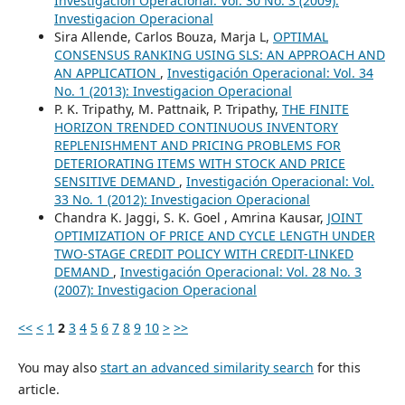
Investigación Operacional: Vol. 30 No. 3 (2009):
Investigacion Operacional
Sira Allende, Carlos Bouza, Marja L,
OPTIMAL
CONSENSUS RANKING USING SLS: AN APPROACH AND
AN APPLICATION
,
Investigación Operacional: Vol. 34
No. 1 (2013): Investigacion Operacional
P. K. Tripathy, M. Pattnaik, P. Tripathy,
THE FINITE
HORIZON TRENDED CONTINUOUS INVENTORY
REPLENISHMENT AND PRICING PROBLEMS FOR
DETERIORATING ITEMS WITH STOCK AND PRICE
SENSITIVE DEMAND
,
Investigación Operacional: Vol.
33 No. 1 (2012): Investigacion Operacional
Chandra K. Jaggi, S. K. Goel , Amrina Kausar,
JOINT
OPTIMIZATION OF PRICE AND CYCLE LENGTH UNDER
TWO-STAGE CREDIT POLICY WITH CREDIT-LINKED
DEMAND
,
Investigación Operacional: Vol. 28 No. 3
(2007): Investigacion Operacional
<<
<
1
2
3
4
5
6
7
8
9
10
>
>>
You may also
start an advanced similarity search
for this
article.