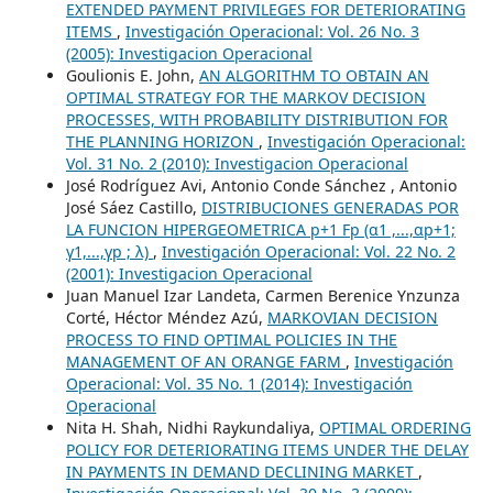
EXTENDED PAYMENT PRIVILEGES FOR DETERIORATING
ITEMS
,
Investigación Operacional: Vol. 26 No. 3
(2005): Investigacion Operacional
Goulionis E. John,
AN ALGORITHM TO OBTAIN AN
OPTIMAL STRATEGY FOR THE MARKOV DECISION
PROCESSES, WITH PROBABILITY DISTRIBUTION FOR
THE PLANNING HORIZON
,
Investigación Operacional:
Vol. 31 No. 2 (2010): Investigacion Operacional
José Rodríguez Avi, Antonio Conde Sánchez , Antonio
José Sáez Castillo,
DISTRIBUCIONES GENERADAS POR
LA FUNCION HIPERGEOMETRICA p+1 Fp (α1 ,...,αp+1;
γ1,...,γp ; λ)
,
Investigación Operacional: Vol. 22 No. 2
(2001): Investigacion Operacional
Juan Manuel Izar Landeta, Carmen Berenice Ynzunza
Corté, Héctor Méndez Azú,
MARKOVIAN DECISION
PROCESS TO FIND OPTIMAL POLICIES IN THE
MANAGEMENT OF AN ORANGE FARM
,
Investigación
Operacional: Vol. 35 No. 1 (2014): Investigación
Operacional
Nita H. Shah, Nidhi Raykundaliya,
OPTIMAL ORDERING
POLICY FOR DETERIORATING ITEMS UNDER THE DELAY
IN PAYMENTS IN DEMAND DECLINING MARKET
,