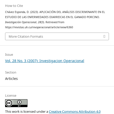
How to Cite
Chávez Esponda, D. (2023). APLICACIÓN DEL ANÁLISIS DISCRIMINANTE EN EL
ESTUDIO DE LAS ENFERMEDADES DIARREICAS EN EL GANADO PORCINO.
Investigación Operacional
,
28
(3). Retrieved from
https://revistas.uh.cu/invoperacional/article/view/6360
More Citation Formats
Issue
Vol. 28 No. 3 (2007): Investigacion Operacional
Section
Articles
License
This work is licensed under a
Creative Commons Attribution 4.0