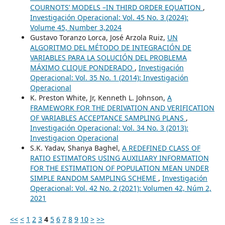
COURNOTS’ MODELS –IN THIRD ORDER EQUATION
,
Investigación Operacional: Vol. 45 No. 3 (2024):
Volume 45, Number 3,2024
Gustavo Toranzo Lorca, José Arzola Ruiz,
UN
ALGORITMO DEL MÉTODO DE INTEGRACIÓN DE
VARIABLES PARA LA SOLUCIÓN DEL PROBLEMA
MÁXIMO CLIQUE PONDERADO
,
Investigación
Operacional: Vol. 35 No. 1 (2014): Investigación
Operacional
K. Preston White, Jr, Kenneth L. Johnson,
A
FRAMEWORK FOR THE DERIVATION AND VERIFICATION
OF VARIABLES ACCEPTANCE SAMPLING PLANS
,
Investigación Operacional: Vol. 34 No. 3 (2013):
Investigacion Operacional
S.K. Yadav, Shanya Baghel,
A REDEFINED CLASS OF
RATIO ESTIMATORS USING AUXILIARY INFORMATION
FOR THE ESTIMATION OF POPULATION MEAN UNDER
SIMPLE RANDOM SAMPLING SCHEME
,
Investigación
Operacional: Vol. 42 No. 2 (2021): Volumen 42, Núm 2,
2021
<<
<
1
2
3
4
5
6
7
8
9
10
>
>>