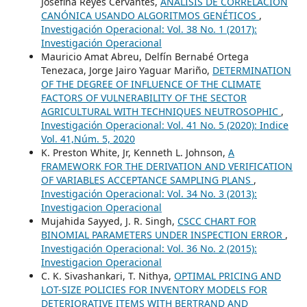
Josefina Reyes Cervantes,
ANÁLISIS DE CORRELACIÓN
CANÓNICA USANDO ALGORITMOS GENÉTICOS
,
Investigación Operacional: Vol. 38 No. 1 (2017):
Investigación Operacional
Mauricio Amat Abreu, Delfín Bernabé Ortega
Tenezaca, Jorge Jairo Yaguar Mariño,
DETERMINATION
OF THE DEGREE OF INFLUENCE OF THE CLIMATE
FACTORS OF VULNERABILITY OF THE SECTOR
AGRICULTURAL WITH TECHNIQUES NEUTROSOPHIC
,
Investigación Operacional: Vol. 41 No. 5 (2020): Indice
Vol. 41,Núm. 5, 2020
K. Preston White, Jr, Kenneth L. Johnson,
A
FRAMEWORK FOR THE DERIVATION AND VERIFICATION
OF VARIABLES ACCEPTANCE SAMPLING PLANS
,
Investigación Operacional: Vol. 34 No. 3 (2013):
Investigacion Operacional
Mujahida Sayyed, J. R. Singh,
CSCC CHART FOR
BINOMIAL PARAMETERS UNDER INSPECTION ERROR
,
Investigación Operacional: Vol. 36 No. 2 (2015):
Investigacion Operacional
C. K. Sivashankari, T. Nithya,
OPTIMAL PRICING AND
LOT-SIZE POLICIES FOR INVENTORY MODELS FOR
DETERIORATIVE ITEMS WITH BERTRAND AND