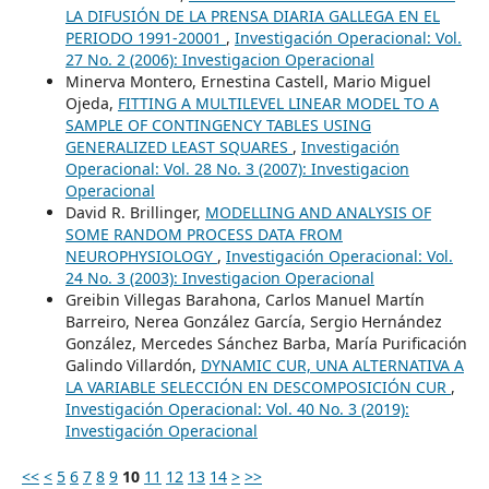
LA DIFUSIÓN DE LA PRENSA DIARIA GALLEGA EN EL
PERIODO 1991-20001
,
Investigación Operacional: Vol.
27 No. 2 (2006): Investigacion Operacional
Minerva Montero, Ernestina Castell, Mario Miguel
Ojeda,
FITTING A MULTILEVEL LINEAR MODEL TO A
SAMPLE OF CONTINGENCY TABLES USING
GENERALIZED LEAST SQUARES
,
Investigación
Operacional: Vol. 28 No. 3 (2007): Investigacion
Operacional
David R. Brillinger,
MODELLING AND ANALYSIS OF
SOME RANDOM PROCESS DATA FROM
NEUROPHYSIOLOGY
,
Investigación Operacional: Vol.
24 No. 3 (2003): Investigacion Operacional
Greibin Villegas Barahona, Carlos Manuel Martín
Barreiro, Nerea González García, Sergio Hernández
González, Mercedes Sánchez Barba, María Purificación
Galindo Villardón,
DYNAMIC CUR, UNA ALTERNATIVA A
LA VARIABLE SELECCIÓN EN DESCOMPOSICIÓN CUR
,
Investigación Operacional: Vol. 40 No. 3 (2019):
Investigación Operacional
<<
<
5
6
7
8
9
10
11
12
13
14
>
>>