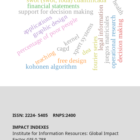
health
financial statements
legal information
support for decision making
graphic design
applications
operational research
percentage of poor people
juegos matriciales
decision making
xpert systems
kernel
fourier series
cagd
dea
teaching
free design
kohonen algorithm
ISSN: 2224- 5405 RNPS:2400
IMPACT INDEXES
Institute for Information Resources: Global Impact
Factor GIF 0.788