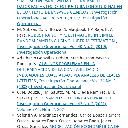
SIMULACIÓN PARA EVALUAR EL TRATAMIENTO DE
DATOS FALTANTES DE ESTRUCTURA LONGITUDINAL EN
EL CONTEXTO DE ENSAYOS CLÍNICOS
,
Investigación
Operacional: Vol. 38 No. 1 (2017): Investigación
Operacional
M. Subzar, C., N. Bouza, S. Maqbool, T A Raja, B. A.
Para,
ROBUST RATIO TYPE ESTIMATORS IN SIMPLE
RANDOM SAMPLING USING HUBER M ESTIMATION
,
Investigación Operacional: Vol. 40 No. 2 (2019):
Investigación Operacional
Adalberto González Debén, Martha Monteavaro
Rodríguez,
ALGUNOS PROBLEMAS EN LA
DETERMINACION DE LA CONFIABILIDAD DE
INDICADORES CUALITATIVOS VIA ANALISIS DE CLASES
LATENTES
,
Investigación Operacional: Vol. 24 No. 3
(2003): Investigacion Operacional
C. N. Bouza, J. M. Sautto, M. M. Ojeda Ramirez, B. J.
Sarkar, J. P. Lis,
SAMPLING THEORY AND PRACTICE
,
Investigación Operacional: Vol. 42 No. 2 (2021):
Volumen 42, Núm 2, 2021
Valentín A. Martínez Fernández, Carlos Bouza Herrera,
Oscar Juanatey Boga, Oscar Juanatey Boga, Javier
Orosa González,
MODELIZACIÓN ECONOMÉTRICA DE