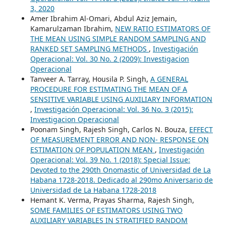
3, 2020
Amer Ibrahim Al-Omari, Abdul Aziz Jemain,
Kamarulzaman Ibrahim,
NEW RATIO ESTIMATORS OF
THE MEAN USING SIMPLE RANDOM SAMPLING AND
RANKED SET SAMPLING METHODS
,
Investigación
Operacional: Vol. 30 No. 2 (2009): Investigacion
Operacional
Tanveer A. Tarray, Housila P. Singh,
A GENERAL
PROCEDURE FOR ESTIMATING THE MEAN OF A
SENSITIVE VARIABLE USING AUXILIARY INFORMATION
,
Investigación Operacional: Vol. 36 No. 3 (2015):
Investigacion Operacional
Poonam Singh, Rajesh Singh, Carlos N. Bouza,
EFFECT
OF MEASUREMENT ERROR AND NON- RESPONSE ON
ESTIMATION OF POPULATION MEAN
,
Investigación
Operacional: Vol. 39 No. 1 (2018): Special Issue:
Devoted to the 290th Onomastic of Universidad de La
Habana 1728-2018. Dedicado al 290mo Aniversario de
Universidad de La Habana 1728-2018
Hemant K. Verma, Prayas Sharma, Rajesh Singh,
SOME FAMILIES OF ESTIMATORS USING TWO
AUXILIARY VARIABLES IN STRATIFIED RANDOM