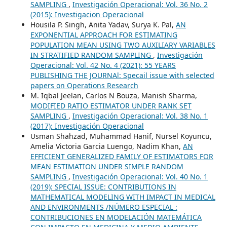
SAMPLING
,
Investigación Operacional: Vol. 36 No. 2
(2015): Investigacion Operacional
Housila P. Singh, Anita Yadav, Surya K. Pal,
AN
EXPONENTIAL APPROACH FOR ESTIMATING
POPULATION MEAN USING TWO AUXILIARY VARIABLES
IN STRATIFIED RANDOM SAMPLING
,
Investigación
Operacional: Vol. 42 No. 4 (2021): 55 YEARS
PUBLISHING THE JOURNAl: Specail issue with selected
papers on Operations Research
M. Iqbal Jeelan, Carlos N Bouza, Manish Sharma,
MODIFIED RATIO ESTIMATOR UNDER RANK SET
SAMPLING
,
Investigación Operacional: Vol. 38 No. 1
(2017): Investigación Operacional
Usman Shahzad, Muhammad Hanif, Nursel Koyuncu,
Amelia Victoria Garcia Luengo, Nadim Khan,
AN
EFFICIENT GENERALIZED FAMILY OF ESTIMATORS FOR
MEAN ESTIMATION UNDER SIMPLE RANDOM
SAMPLING
,
Investigación Operacional: Vol. 40 No. 1
(2019): SPECIAL ISSUE: CONTRIBUTIONS IN
MATHEMATICAL MODELING WITH IMPACT IN MEDICAL
AND ENVIRONMENTS /NÚMERO ESPECIAL :
CONTRIBUCIONES EN MODELACIÓN MATEMÁTICA