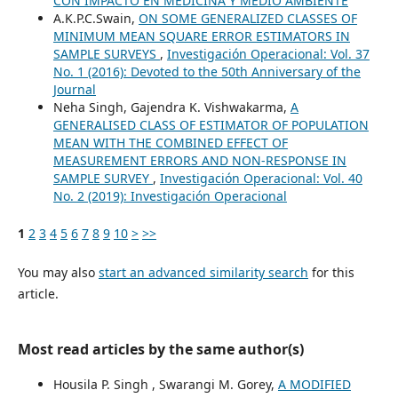
CON IMPACTO EN MEDICINA Y MEDIO AMBIENTE
A.K.P.C.Swain,
ON SOME GENERALIZED CLASSES OF
MINIMUM MEAN SQUARE ERROR ESTIMATORS IN
SAMPLE SURVEYS
,
Investigación Operacional: Vol. 37
No. 1 (2016): Devoted to the 50th Anniversary of the
Journal
Neha Singh, Gajendra K. Vishwakarma,
A
GENERALISED CLASS OF ESTIMATOR OF POPULATION
MEAN WITH THE COMBINED EFFECT OF
MEASUREMENT ERRORS AND NON-RESPONSE IN
SAMPLE SURVEY
,
Investigación Operacional: Vol. 40
No. 2 (2019): Investigación Operacional
1
2
3
4
5
6
7
8
9
10
>
>>
You may also
start an advanced similarity search
for this
article.
Most read articles by the same author(s)
Housila P. Singh , Swarangi M. Gorey,
A MODIFIED