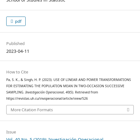
pdf
Published
2023-04-11
How to Cite
Pa, S. K., & Singh, H. P. (2023). USE OF LINEAR AND POWER TRANSFORMATIONS
FOR ESTIMATING THE POPULATION MEAN IN TWO-OCCASION SUCCESSIVE
SAMPLING.
Investigación Operacional
,
40
(5). Retrieved from
https://revistas.uh.cu/invoperacional/article/view/526
More Citation Formats
Issue
Vol. 40 No. 5 (2019): Investigación Operacional