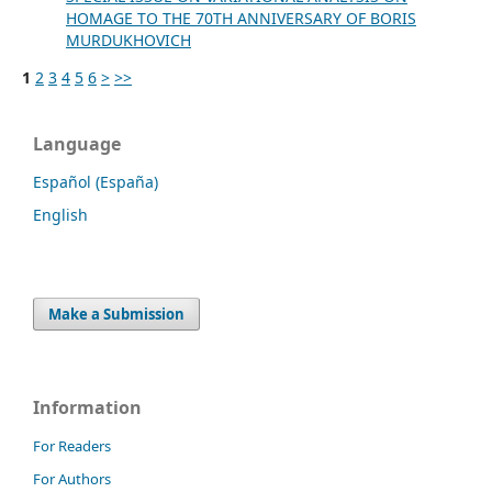
HOMAGE TO THE 70TH ANNIVERSARY OF BORIS
MURDUKHOVICH
1
2
3
4
5
6
>
>>
Language
Español (España)
English
Make a Submission
Information
For Readers
For Authors