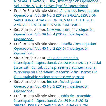
RESEARCH HAVANA, CUBA
,
Investigación Operacional:
Vol. 40 No. 5 (2019): Investigación Operacional
Prof. Dr. Sira Allende Alonso,
Anuncios
,
Investigación
Operacional: Vol. 39 No. 3 (2018): SPECIAL ISSUE ON
VARIATIONAL ANALYSIS ON HOMAGE TO THE 70TH
ANNIVERSARY OF BORIS MURDUKHOVICH
Sira Allende Alonso,
New Anuncios
,
Investigación
Operacional: Vol. 39 No. 4 (2018): Investigación
Operacional
Prof. Dr. Sira Allende Alonso,
Reseña
,
Investigación
Operacional: Vol. 40 No. 2 (2019): Investigación
Operacional
Sira Allende Alonso,
Tabla de Contenido
,
Investigación Operacional: Vol. 38 No. 5 (2017): Special
Issue with Contributions presented at International
Workshop on Operations Research Main Theme: OR
for sustainable socioeconomic development
Sira Allende Alonso,
Indice
,
Investigación
Operacional: Vol. 40 No. 5 (2019): Investigación
Operacional
Prof. Dr. Sira Allende Alonso,
Tabla de Contenido
,
Investigación Operacional: Vol. 39 No. 3 (2018):
SPECIAL ISSUE ON VARIATIONAL ANALYSIS ON