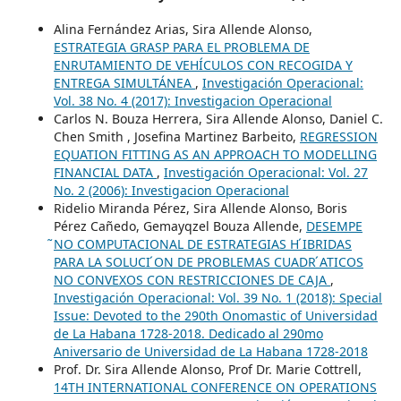
Alina Fernández Arias, Sira Allende Alonso,
ESTRATEGIA GRASP PARA EL PROBLEMA DE
ENRUTAMIENTO DE VEHÍCULOS CON RECOGIDA Y
ENTREGA SIMULTÁNEA
,
Investigación Operacional:
Vol. 38 No. 4 (2017): Investigacion Operacional
Carlos N. Bouza Herrera, Sira Allende Alonso, Daniel C.
Chen Smith , Josefina Martinez Barbeito,
REGRESSION
EQUATION FITTING AS AN APPROACH TO MODELLING
FINANCIAL DATA
,
Investigación Operacional: Vol. 27
No. 2 (2006): Investigacion Operacional
Ridelio Miranda Pérez, Sira Allende Alonso, Boris
Pérez Cañedo, Gemayqzel Bouza Allende,
DESEMPE
̃NO COMPUTACIONAL DE ESTRATEGIAS H ́IBRIDAS
PARA LA SOLUCI ́ON DE PROBLEMAS CUADR ́ATICOS
NO CONVEXOS CON RESTRICCIONES DE CAJA
,
Investigación Operacional: Vol. 39 No. 1 (2018): Special
Issue: Devoted to the 290th Onomastic of Universidad
de La Habana 1728-2018. Dedicado al 290mo
Aniversario de Universidad de La Habana 1728-2018
Prof. Dr. Sira Allende Alonso, Prof Dr. Marie Cottrell,
14TH INTERNATIONAL CONFERENCE ON OPERATIONS