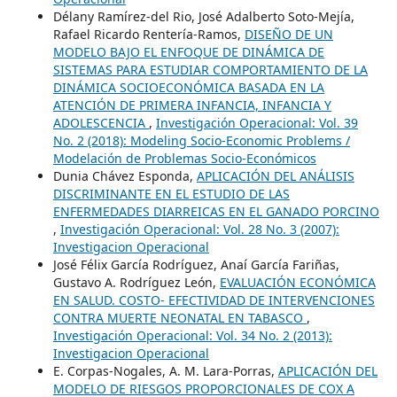
Délany Ramírez-del Rio, José Adalberto Soto-Mejía,
Rafael Ricardo Rentería-Ramos,
DISEÑO DE UN
MODELO BAJO EL ENFOQUE DE DINÁMICA DE
SISTEMAS PARA ESTUDIAR COMPORTAMIENTO DE LA
DINÁMICA SOCIOECONÓMICA BASADA EN LA
ATENCIÓN DE PRIMERA INFANCIA, INFANCIA Y
ADOLESCENCIA
,
Investigación Operacional: Vol. 39
No. 2 (2018): Modeling Socio-Economic Problems /
Modelación de Problemas Socio-Económicos
Dunia Chávez Esponda,
APLICACIÓN DEL ANÁLISIS
DISCRIMINANTE EN EL ESTUDIO DE LAS
ENFERMEDADES DIARREICAS EN EL GANADO PORCINO
,
Investigación Operacional: Vol. 28 No. 3 (2007):
Investigacion Operacional
José Félix García Rodríguez, Anaí García Fariñas,
Gustavo A. Rodríguez León,
EVALUACIÓN ECONÓMICA
EN SALUD. COSTO- EFECTIVIDAD DE INTERVENCIONES
CONTRA MUERTE NEONATAL EN TABASCO
,
Investigación Operacional: Vol. 34 No. 2 (2013):
Investigacion Operacional
E. Corpas-Nogales, A. M. Lara-Porras,
APLICACIÓN DEL
MODELO DE RIESGOS PROPORCIONALES DE COX A