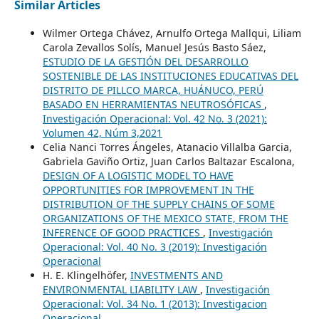
Similar Articles
Wilmer Ortega Chávez, Arnulfo Ortega Mallqui, Liliam
Carola Zevallos Solís, Manuel Jesús Basto Sáez,
ESTUDIO DE LA GESTIÓN DEL DESARROLLO
SOSTENIBLE DE LAS INSTITUCIONES EDUCATIVAS DEL
DISTRITO DE PILLCO MARCA, HUÁNUCO, PERÚ
BASADO EN HERRAMIENTAS NEUTROSÓFICAS
,
Investigación Operacional: Vol. 42 No. 3 (2021):
Volumen 42, Núm 3,2021
Celia Nanci Torres Ángeles, Atanacio Villalba Garcia,
Gabriela Gaviño Ortiz, Juan Carlos Baltazar Escalona,
DESIGN OF A LOGISTIC MODEL TO HAVE
OPPORTUNITIES FOR IMPROVEMENT IN THE
DISTRIBUTION OF THE SUPPLY CHAINS OF SOME
ORGANIZATIONS OF THE MEXICO STATE, FROM THE
INFERENCE OF GOOD PRACTICES
,
Investigación
Operacional: Vol. 40 No. 3 (2019): Investigación
Operacional
H. E. Klingelhöfer,
INVESTMENTS AND
ENVIRONMENTAL LIABILITY LAW
,
Investigación
Operacional: Vol. 34 No. 1 (2013): Investigacion
Operacional