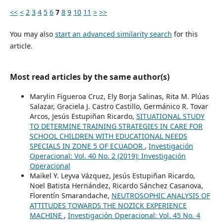
<<
<
2
3
4
5
6
7
8
9
10
11
>
>>
You may also
start an advanced similarity search
for this
article.
Most read articles by the same author(s)
Marylin Figueroa Cruz, Ely Borja Salinas, Rita M. Plúas
Salazar, Graciela J. Castro Castillo, Germánico R. Tovar
Arcos, Jesús Estupiñan Ricardo,
SITUATIONAL STUDY
TO DETERMINE TRAINING STRATEGIES IN CARE FOR
SCHOOL CHILDREN WITH EDUCATIONAL NEEDS
SPECIALS IN ZONE 5 OF ECUADOR
,
Investigación
Operacional: Vol. 40 No. 2 (2019): Investigación
Operacional
Maikel Y. Leyva Vázquez, Jesús Estupiñan Ricardo,
Noel Batista Hernández, Ricardo Sánchez Casanova,
Florentín Smarandache,
NEUTROSOPHIC ANALYSIS OF
ATTITUDES TOWARDS THE NOZICK EXPERIENCE
MACHINE
,
Investigación Operacional: Vol. 45 No. 4