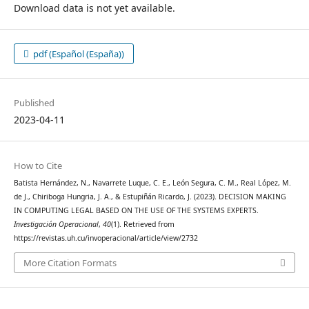
Download data is not yet available.
pdf (Español (España))
Published
2023-04-11
How to Cite
Batista Hernández, N., Navarrete Luque, C. E., León Segura, C. M., Real López, M.
de J., Chiriboga Hungria, J. A., & Estupiñán Ricardo, J. (2023). DECISION MAKING
IN COMPUTING LEGAL BASED ON THE USE OF THE SYSTEMS EXPERTS.
Investigación Operacional
,
40
(1). Retrieved from
https://revistas.uh.cu/invoperacional/article/view/2732
More Citation Formats