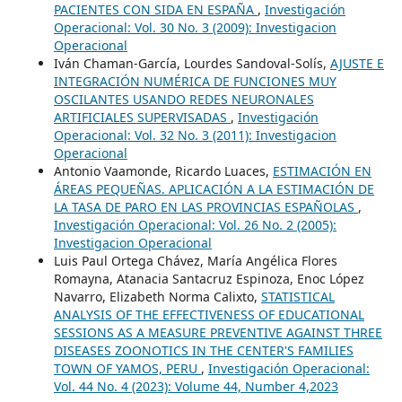
PACIENTES CON SIDA EN ESPAÑA
,
Investigación
Operacional: Vol. 30 No. 3 (2009): Investigacion
Operacional
Iván Chaman-García, Lourdes Sandoval-Solís,
AJUSTE E
INTEGRACIÓN NUMÉRICA DE FUNCIONES MUY
OSCILANTES USANDO REDES NEURONALES
ARTIFICIALES SUPERVISADAS
,
Investigación
Operacional: Vol. 32 No. 3 (2011): Investigacion
Operacional
Antonio Vaamonde, Ricardo Luaces,
ESTIMACIÓN EN
ÁREAS PEQUEÑAS. APLICACIÓN A LA ESTIMACIÓN DE
LA TASA DE PARO EN LAS PROVINCIAS ESPAÑOLAS
,
Investigación Operacional: Vol. 26 No. 2 (2005):
Investigacion Operacional
Luis Paul Ortega Chávez, María Angélica Flores
Romayna, Atanacia Santacruz Espinoza, Enoc López
Navarro, Elizabeth Norma Calixto,
STATISTICAL
ANALYSIS OF THE EFFECTIVENESS OF EDUCATIONAL
SESSIONS AS A MEASURE PREVENTIVE AGAINST THREE
DISEASES ZOONOTICS IN THE CENTER'S FAMILIES
TOWN OF YAMOS, PERU
,
Investigación Operacional:
Vol. 44 No. 4 (2023): Volume 44, Number 4,2023