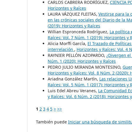
CARLOS CABRERA RODRÍGUEZ,
CIENCIA P
Horizontes y Raíces
LAURA VÁZQUEZ FLEITAS,
Vestirse para la 
en las crónicas sociales del Diario de la 
(2019): Horizontes y Raíces
Willian Espronceda Rodríguez,
La política
Raíces: Vol. 7 Núm. 1 (2019): Horizontes y 
Alicia Morffi García,
El Trazado de Política
interrelación
,
Horizontes y Raíces: Vol. 4 
RAYNIER PELLÓN AZOPARDO,
¿Divergen el
Núm. 1 (2020): Horizontes y Raíces
PEDRO JULIO MIRANDA MONTESINO,
Guer
Horizontes y Raíces: Vol. 8 Núm. 2 (2020): 
Ariadna González Martín,
Las relaciones U
Raíces: Vol. 5 Núm. 1 (2017): Horizontes y 
Luis Edel Abreu Veranes,
La Comunidad Ec
y Raíces: Vol. 6 Núm. 2 (2018): Horizontes 
1
2
3
4
5
>
>>
También puede
Iniciar una búsqueda de simili