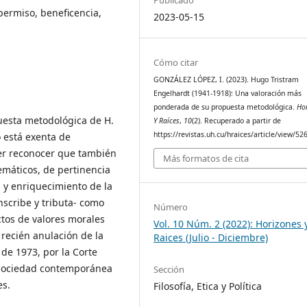
permiso, beneficencia,
2023-05-15
Cómo citar
GONZÁLEZ LÓPEZ, I. (2023). Hugo Tristram
Engelhardt (1941-1918): Una valoración más
ponderada de su propuesta metodológica.
Ho
puesta metodológica de H.
Y Raíces
,
10
(2). Recuperado a partir de
https://revistas.uh.cu/hraices/article/view/52
o está exenta de
er reconocer que también
Más formatos de cita
emáticos, de pertinencia
n y enriquecimiento de la
nscribe y tributa- como
Número
ctos de valores morales
Vol. 10 Núm. 2 (2022): Horizones 
 recién anulación de la
Raices (Julio - Diciembre)
de 1973, por la Corte
 sociedad contemporánea
Sección
es.
Filosofía, Etica y Política