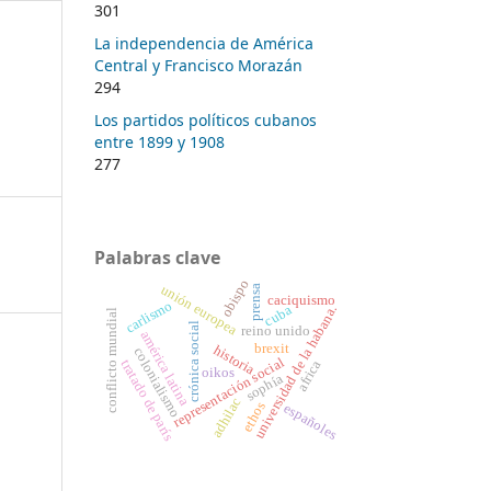
301
La independencia de América
Central y Francisco Morazán
294
Los partidos políticos cubanos
entre 1899 y 1908
277
Palabras clave
obispo
unión europea
prensa
caciquismo
carlismo
cuba
universidad de la habana.
conflicto mundial
crónica social
reino unido
américa latina
brexit
historia
colonialismo
representación social
tratado de parís
africa
oikos
sophía
adhilac
ethos
españoles