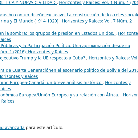
OLÍTICA Y NUEVA CIVILIDAD
,
Horizontes y Raíces: Vol. 1 Núm. 1 (201
ocasión con un diseño exclusivo. La construcción de los roles social
Marina y El Mundo (1914-1920)
,
Horizontes y Raíces: Vol. 7 Núm. 2
 en la sombra: los grupos de presión en Estados Unidos.
,
Horizonte
Raíces
s Públicas y la Participación Política: Una aproximación desde su
Núm. 1 (2016): Horizontes y Raíces
 ejecutivo Trump y la UE respecto a Cuba?
,
Horizontes y Raíces: Vol
ra de Cuarta Generaciónen el escenario político de Bolivia del 201
Horizontes y Raíces
nión Europea-Canadá: un breve análisis histórico
,
Horizontes y
Raíces
onómica Europea/Unión Europea y su relación con África.
,
Horizo
y Raíces
tud avanzada
para este artículo.