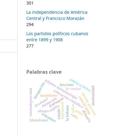
301
La independencia de América
Central y Francisco Morazán
294
Los partidos políticos cubanos
entre 1899 y 1908
277
Palabras clave
américa latina
reforma epistemología
integración
fascismo
modernidad
la verdad
intersubjetividad
educación científica
ernesto guevara
sacerdotes
cura de alma
formación
parroquia
juventud
lebenswelt
sophía
oikos
la habana
ethos
estado
obispo
diócesis
verstehen
cuba
liberalismo