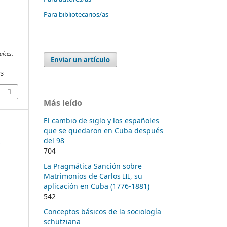
Para bibliotecarios/as
aíces
,
Enviar un artículo
73
Más leído
El cambio de siglo y los españoles
que se quedaron en Cuba después
y
del 98
704
La Pragmática Sanción sobre
Matrimonios de Carlos III, su
aplicación en Cuba (1776-1881)
542
Conceptos básicos de la sociología
schütziana