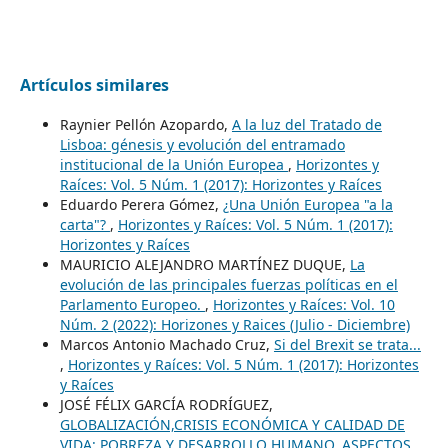
Artículos similares
Raynier Pellón Azopardo,
A la luz del Tratado de
Lisboa: génesis y evolución del entramado
institucional de la Unión Europea
,
Horizontes y
Raíces: Vol. 5 Núm. 1 (2017): Horizontes y Raíces
Eduardo Perera Gómez,
¿Una Unión Europea "a la
carta"?
,
Horizontes y Raíces: Vol. 5 Núm. 1 (2017):
Horizontes y Raíces
MAURICIO ALEJANDRO MARTÍNEZ DUQUE,
La
evolución de las principales fuerzas políticas en el
Parlamento Europeo.
,
Horizontes y Raíces: Vol. 10
Núm. 2 (2022): Horizones y Raices (Julio - Diciembre)
Marcos Antonio Machado Cruz,
Si del Brexit se trata...
,
Horizontes y Raíces: Vol. 5 Núm. 1 (2017): Horizontes
y Raíces
JOSÉ FÉLIX GARCÍA RODRÍGUEZ,
GLOBALIZACIÓN,CRISIS ECONÓMICA Y CALIDAD DE
VIDA: POBREZA Y DESARROLLO HUMANO. ASPECTOS