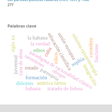
277
Palabras clave
unión europea
educación científica
reforma epistemología
la habana
siglo xx
verstehen
la verdad
fascismo
cuba
ethos
cura de alma
paradigma de racionalidad clásico
oikos
sacerdotes
juventud
sophía
integración
estado
parroquia
obispo
formación
américa latina
diócesis
habana
tratado de lisboa