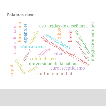
Palabras clave
integración europea
formación
estrategias de enseñanza
españoles
tratado de parís
oikos
nacionalismo
historia
brexit
américa latina
élite de la burguesía cubana
reino unido
crónica social
adhilac
prensa
cuba
colonialismo
carlismo
universidad de la habana.
sophía
africa
euroescepticismo
conflicto mundial