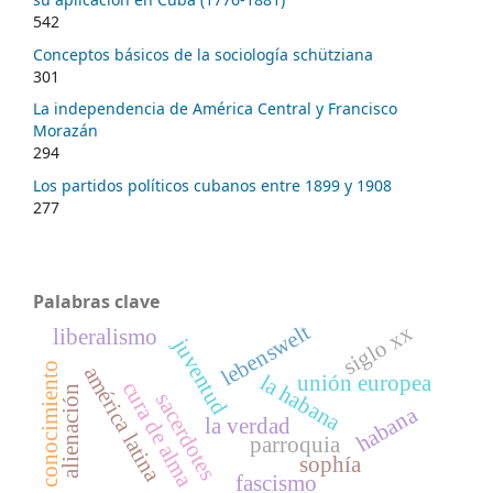
542
Conceptos básicos de la sociología schütziana
301
La independencia de América Central y Francisco
Morazán
294
Los partidos políticos cubanos entre 1899 y 1908
277
Palabras clave
lebenswelt
siglo xx
liberalismo
juventud
conocimiento
américa latina
la habana
unión europea
cura de alma
alienación
sacerdotes
habana
la verdad
parroquia
sophía
fascismo