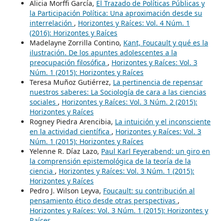
Alicia Morffi García,
El Trazado de Políticas Públicas y
la Participación Política: Una aproximación desde su
interrelación
,
Horizontes y Raíces: Vol. 4 Núm. 1
(2016): Horizontes y Raíces
Madelayne Zorrilla Contino,
Kant, Foucault y qué es la
ilustración. De los apuntes adolescentes a la
preocupación filosófica
,
Horizontes y Raíces: Vol. 3
Núm. 1 (2015): Horizontes y Raíces
Teresa Muñoz Gutiérrez,
La pertinencia de repensar
nuestros saberes: La Sociología de cara a las ciencias
sociales
,
Horizontes y Raíces: Vol. 3 Núm. 2 (2015):
Horizontes y Raíces
Rogney Piedra Arencibia,
La intuición y el inconsciente
en la actividad científica
,
Horizontes y Raíces: Vol. 3
Núm. 1 (2015): Horizontes y Raíces
Yelenne R. Díaz Lazo,
Paul Karl Feyerabend: un giro en
la comprensión epistemológica de la teoría de la
ciencia
,
Horizontes y Raíces: Vol. 3 Núm. 1 (2015):
Horizontes y Raíces
Pedro J. Wilson Leyva,
Foucault: su contribución al
pensamiento ético desde otras perspectivas
,
Horizontes y Raíces: Vol. 3 Núm. 1 (2015): Horizontes y
Raíces