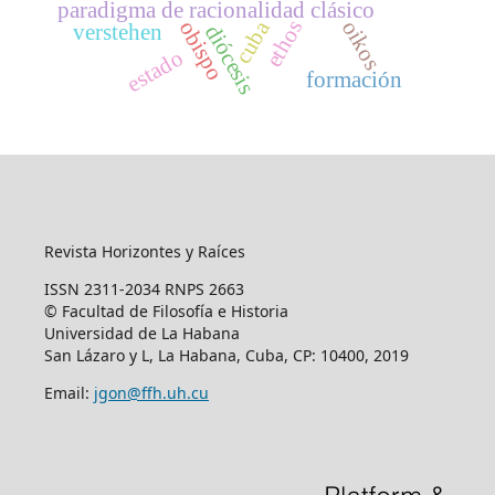
paradigma de racionalidad clásico
ethos
cuba
oikos
obispo
verstehen
diócesis
estado
formación
Revista Horizontes y Raíces
ISSN 2311-2034 RNPS 2663
© Facultad de Filosofía e Historia
Universidad de La Habana
San Lázaro y L, La Habana, Cuba, CP: 10400, 2019
Email:
jgon@ffh.uh.cu