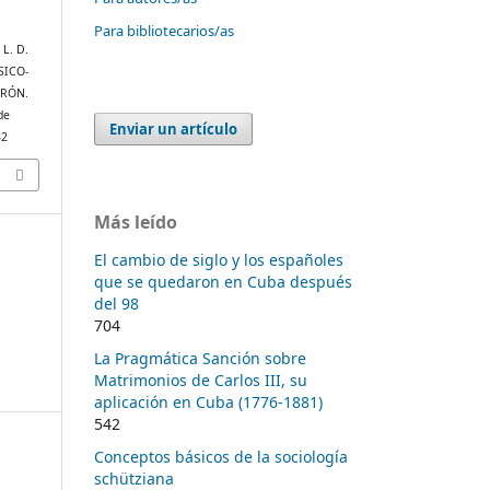
Para bibliotecarios/as
L. D.
SICO-
IRÓN.
de
Enviar un artículo
32
Más leído
El cambio de siglo y los españoles
y
que se quedaron en Cuba después
del 98
704
La Pragmática Sanción sobre
Matrimonios de Carlos III, su
aplicación en Cuba (1776-1881)
542
Conceptos básicos de la sociología
schütziana