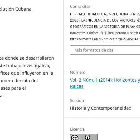
Cómo citar
volución Cubana,
HERRADA HIDALGO, A., & ZEQUEIRA PÉREZ, 
(2023). LA INFLUENCIA DE LOS FACTORES FÍ
GEOGRÁFICOS EN LA VICTORIA DE PLAYA G
Horizontes Y Raíces
,
2
(1). Recuperado a partir 
https://revistas.uh.cu/hraices/article/view/41
Más formatos de cita
ica donde se desarrollaron
te trabajo investigativo,
Número
ficos que influyeron en la
Vol. 2 Núm. 1 (2014): Horizontes 
primera derrota del
Raíces
bases para el
a.
Sección
Historia y Contemporaneidad
Licencia