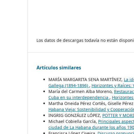
Los datos de descargas todavía no están disponi
Artículos similares
MARÍA MARGARITA SENA MARTÍNEZ,
La i
Gallega (1894-1896)
,
Horizontes y Raíces: 
María del Carmen Alba Moreno,
Restauraci
Cuba en su interdependencia
,
Horizontes 
Martha Oneida Pérez Cortés, Giselle Pére
Habana Vieja: Sostenibilidad y Cooperaci
INGRIG GONZÁLEZ LÓPEZ,
POTTER Y MOR
Michael Cobiella García,
Principales aspec
ciudad de La Habana durante los años 19
Francisca López Civeira,
Discurso pronuncia