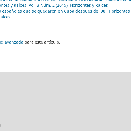
ntes y Raíces: Vol. 3 Núm. 2 (2015): Horizontes y Raíces
los españoles que se quedaron en Cuba después del 98
,
Horizontes
Raíces
tud avanzada
para este artículo.
9