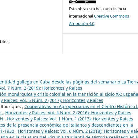
Esta obra está bajo una licencia
internacional
Creative Commons
Atribución 4.0
.
bles.
dentidad gallega en Cuba desde las páginas del semanario La Tierr
Vol. 7 Núm. 2 (2019): Horizontes y Raíces
ón monárquica y crisis colonial en la transición al siglo XX: España
y Raíces: Vol. 5 Núm. 2 (2017): Horizontes y Raíces
z Rodríguez,
Cooperativas no Agropecuarias en el Centro Histórico l
ón
,
Horizontes y Raíces: Vol. 4 Núm. 2 (2016): Horizontes y Raíces
IN
,
Horizontes y Raíces: Vol. 1 Núm. 1 (2013): Horizontes y Raíces
tos de la presencia económica de italianos y descendientes en la
01-1930
,
Horizontes y Raíces: Vol. 6 Núm. 2 (2018): Horizontes y Raí
do en la clausura del Fórum Estudiantil de Historia realizado en l