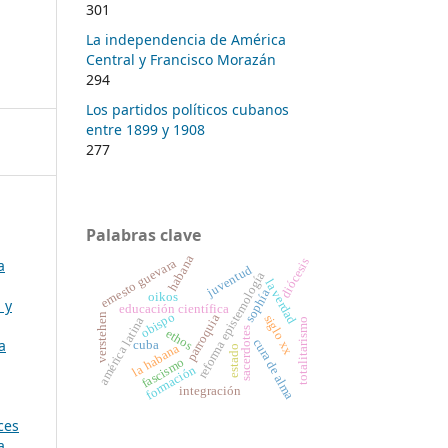
301
La independencia de América
Central y Francisco Morazán
294
Los partidos políticos cubanos
entre 1899 y 1908
277
Palabras clave
habana
diócesis
ernesto guevara
a
juventud
reforma epistemología
la verdad
sophía
oikos
 y
educación científica
obispo
verstehen
parroquia
siglo xx
américa latina
totalitarismo
sacerdotes
ethos
cura de alma
a
cuba
la habana
estado
fascismo
formación
integración
ces
a