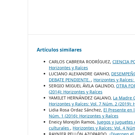
Artículos similares
CARLOS CABRERA RODRÍGUEZ,
CIENCIA P
Horizontes y Raíces
LUCIANO ALEXANDRE GANHO,
DESEMPEÑO
DEBATE PENDIENTE.
,
Horizontes y Raíces:
SERGIO MIGUEL ÁVILA GALINDO,
OTRA FOR
(2014): Horizontes y Raíces
YAMILET HERNÁNDEZ GALANO,
La Madre C
Horizontes y Raíces: Vol. 7 Núm. 2 (2019): 
Lidia Rosa Ordaz Sánchez,
El Presente en 
Núm. 1 (2016): Horizontes y Raíces
Eneicy Morejón Ramos,
Juegos y juguetes
culturales
,
Horizontes y Raíces: Vol. 4 Núm
RAYNIER PELLÓN AZOPARDO,
¿Divergen el