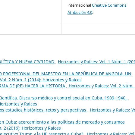
internacional
Creative Commons
Atribución 4.0
.
OLÍTICA Y NUEVA CIVILIDAD
,
Horizontes y Raíces: Vol. 1 Núm. 1 (201
 PROFESIONAL DEL MAESTRO EN LA REPÚBLICA DE ANGOLA, UN
 Vol. 2 Núm. 1 (2014): Horizontes y Raíces
MA DE (RE) HACER LA HISTORIA
,
Horizontes y Raíces: Vol. 2 Núm.
ientífica. Discurso médico y control social en Cuba. 1909-1940.
,
Horizontes y Raíces
los estudios históricos: retos y perspectivas
,
Horizontes y Raíces: Vo
 en Cuba: acercamiento a las políticas de mercado y consumos
. 2 (2016): Horizontes y Raíces
 ejecutivo Trump y la UE respecto a Cuba?
,
Horizontes y Raíces: Vol