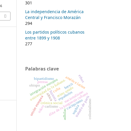
301
86
La independencia de América
Central y Francisco Morazán
294
Los partidos políticos cubanos
entre 1899 y 1908
277
y
Palabras clave
ethos
américa latina
bipartidismo
integración europea
universidad de la habana.
prensa
brexit
obispo
reino unido
cuba
historia
nacionalismo
españoles
élite de la burguesía cubana
africa
unión europea
tratado de parís
caciquismo
colonialismo
crónica social
sophía
oikos
carlismo
adhilac