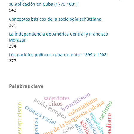
su aplicación en Cuba (1776-1881)
542
Conceptos básicos de la sociología schütziana
301
La independencia de América Central y Francisco
Morazán
294
Los partidos políticos cubanos entre 1899 y 1908
277
Palabras clave
bipartidismo
sacerdotes
colonialismo
unión europea
élite de la burguesía cubana
carlismo
oikos
euroescepticismo
crónica social
españoles
nacionalismo
américa latina
prensa
adhilac
africa
cuba