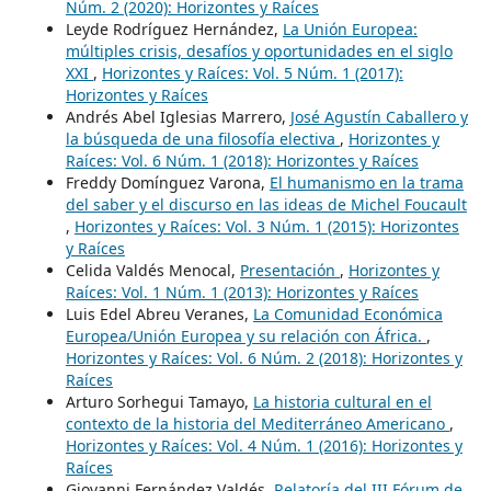
Núm. 2 (2020): Horizontes y Raíces
Leyde Rodríguez Hernández,
La Unión Europea:
múltiples crisis, desafíos y oportunidades en el siglo
XXI
,
Horizontes y Raíces: Vol. 5 Núm. 1 (2017):
Horizontes y Raíces
Andrés Abel Iglesias Marrero,
José Agustín Caballero y
la búsqueda de una filosofía electiva
,
Horizontes y
Raíces: Vol. 6 Núm. 1 (2018): Horizontes y Raíces
Freddy Domínguez Varona,
El humanismo en la trama
del saber y el discurso en las ideas de Michel Foucault
,
Horizontes y Raíces: Vol. 3 Núm. 1 (2015): Horizontes
y Raíces
Celida Valdés Menocal,
Presentación
,
Horizontes y
Raíces: Vol. 1 Núm. 1 (2013): Horizontes y Raíces
Luis Edel Abreu Veranes,
La Comunidad Económica
Europea/Unión Europea y su relación con África.
,
Horizontes y Raíces: Vol. 6 Núm. 2 (2018): Horizontes y
Raíces
Arturo Sorhegui Tamayo,
La historia cultural en el
contexto de la historia del Mediterráneo Americano
,
Horizontes y Raíces: Vol. 4 Núm. 1 (2016): Horizontes y
Raíces
Giovanni Fernández Valdés,
Relatoría del III Fórum de