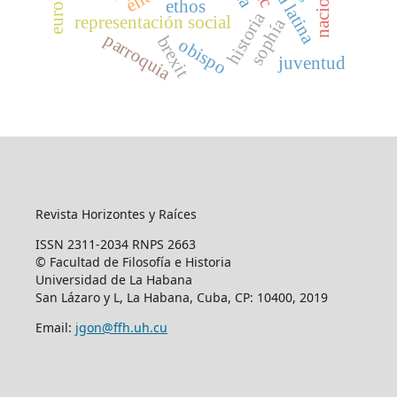
ethos
historia
representación social
sophía
parroquia
brexit
obispo
juventud
Revista Horizontes y Raíces
ISSN 2311-2034 RNPS 2663
© Facultad de Filosofía e Historia
Universidad de La Habana
San Lázaro y L, La Habana, Cuba, CP: 10400, 2019
Email:
jgon@ffh.uh.cu