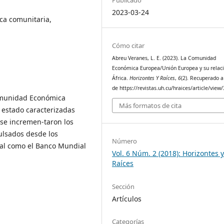
2023-03-24
ica comunitaria,
Cómo citar
Abreu Veranes, L. E. (2023). La Comunidad
Económica Europea/Unión Europea y su relac
África.
Horizontes Y Raíces
,
6
(2). Recuperado a
de https://revistas.uh.cu/hraices/article/view
Comunidad Económica
Más formatos de cita
 estado caracterizadas
 se incremen-taron los
pulsados desde los
Número
nal como el Banco Mundial
Vol. 6 Núm. 2 (2018): Horizontes 
Raíces
Sección
Artículos
Categorías