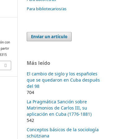
Para bibliotecarios/as
Enviar un artículo
ión con
 partir
/3315
Más leído
El cambio de siglo y los españoles
que se quedaron en Cuba después
del 98
704
y
La Pragmática Sanción sobre
Matrimonios de Carlos III, su
aplicación en Cuba (1776-1881)
542
Conceptos básicos de la sociología
schütziana