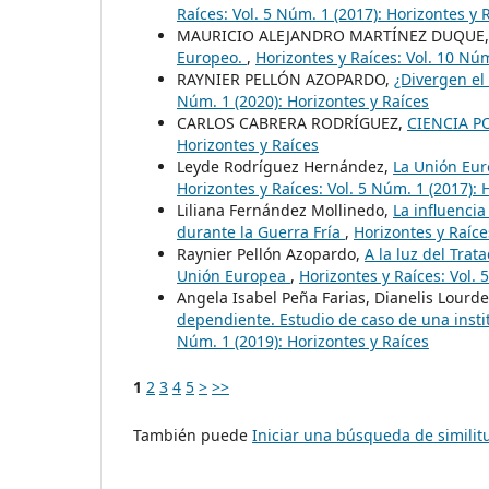
Raíces: Vol. 5 Núm. 1 (2017): Horizontes y 
MAURICIO ALEJANDRO MARTÍNEZ DUQUE
Europeo.
,
Horizontes y Raíces: Vol. 10 Núm
RAYNIER PELLÓN AZOPARDO,
¿Divergen el
Núm. 1 (2020): Horizontes y Raíces
CARLOS CABRERA RODRÍGUEZ,
CIENCIA P
Horizontes y Raíces
Leyde Rodríguez Hernández,
La Unión Euro
Horizontes y Raíces: Vol. 5 Núm. 1 (2017): 
Liliana Fernández Mollinedo,
La influencia
durante la Guerra Fría
,
Horizontes y Raíce
Raynier Pellón Azopardo,
A la luz del Trat
Unión Europea
,
Horizontes y Raíces: Vol. 
Angela Isabel Peña Farias, Dianelis Lourd
dependiente. Estudio de caso de una insti
Núm. 1 (2019): Horizontes y Raíces
1
2
3
4
5
>
>>
También puede
Iniciar una búsqueda de simili