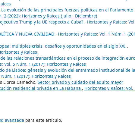
Raíces
,
La evolución de las principales fuerzas políticas en el Parlamento
. 2 (2022): Horizones y Raices (Julio - Diciembre)
 ejecutivo Trump y la UE respecto a Cuba?
,
Horizontes y Raíces: Vol
OLÍTICA Y NUEVA CIVILIDAD
,
Horizontes y Raíces: Vol. 1 Núm. 1 (201
pea: múltiples crisis, desafíos y oportunidades en el siglo XXI
,
Horizontes y Raíces
 de las relaciones transatlánticas en el proceso de integración eur
s: Vol. 5 Núm. 1 (2017): Horizontes y Raíces
ado de Lisboa: génesis y evolución del entramado institucional de l
5 Núm. 1 (2017): Horizontes y Raíces
es Llorca Camacho,
Sector privado y cuidado del adulto mayor
tución residencial privada en La Habana
,
Horizontes y Raíces: Vol. 
tud avanzada
para este artículo.