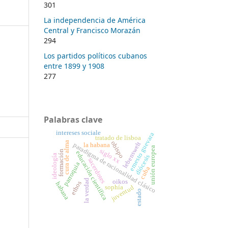
301
La independencia de América
Central y Francisco Morazán
294
Los partidos políticos cubanos
entre 1899 y 1908
277
Palabras clave
intereses sociale
ernesto guevara
tratado de lisboa
obispo
cura de alma
lebenswelt
la habana
paradigma de racionalidad clásico
unión europea
siglo xx
formación
educación científica
ideología
diócesis
sacerdotes
parroquia
cuba
la verdad
oikos
ethos
habana
sophía
juventud
estado