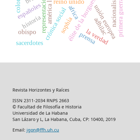
primera guerra mundial
élite de la burguesía cubana
representación social
américa latina
nacionalismo
reino unido
españoles
unión europea
africa
crónica social
historia
sophía
adhilac
la verdad
obispo
prensa
sacerdotes
Revista Horizontes y Raíces
ISSN 2311-2034 RNPS 2663
© Facultad de Filosofía e Historia
Universidad de La Habana
San Lázaro y L, La Habana, Cuba, CP: 10400, 2019
Email:
jgon@ffh.uh.cu