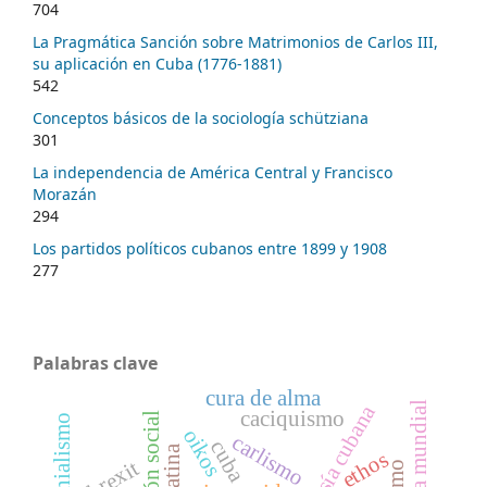
704
La Pragmática Sanción sobre Matrimonios de Carlos III,
su aplicación en Cuba (1776-1881)
542
Conceptos básicos de la sociología schütziana
301
La independencia de América Central y Francisco
Morazán
294
Los partidos políticos cubanos entre 1899 y 1908
277
Palabras clave
cura de alma
caciquismo
colonialismo
oikos
carlismo
cuba
ethos
brexit