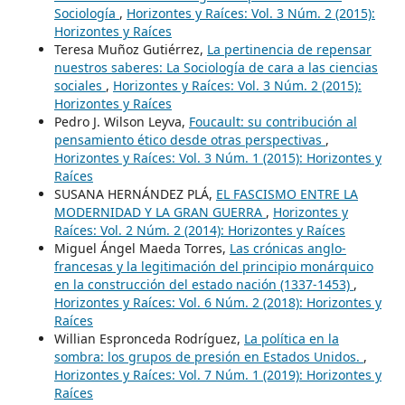
Sociología
,
Horizontes y Raíces: Vol. 3 Núm. 2 (2015):
Horizontes y Raíces
Teresa Muñoz Gutiérrez,
La pertinencia de repensar
nuestros saberes: La Sociología de cara a las ciencias
sociales
,
Horizontes y Raíces: Vol. 3 Núm. 2 (2015):
Horizontes y Raíces
Pedro J. Wilson Leyva,
Foucault: su contribución al
pensamiento ético desde otras perspectivas
,
Horizontes y Raíces: Vol. 3 Núm. 1 (2015): Horizontes y
Raíces
SUSANA HERNÁNDEZ PLÁ,
EL FASCISMO ENTRE LA
MODERNIDAD Y LA GRAN GUERRA
,
Horizontes y
Raíces: Vol. 2 Núm. 2 (2014): Horizontes y Raíces
Miguel Ángel Maeda Torres,
Las crónicas anglo-
francesas y la legitimación del principio monárquico
en la construcción del estado nación (1337-1453)
,
Horizontes y Raíces: Vol. 6 Núm. 2 (2018): Horizontes y
Raíces
Willian Espronceda Rodríguez,
La política en la
sombra: los grupos de presión en Estados Unidos.
,
Horizontes y Raíces: Vol. 7 Núm. 1 (2019): Horizontes y
Raíces