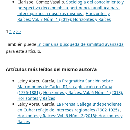
Clarisbel Gómez Vasallo,
Sociología del conocimiento y
perspectiva decolonial: su pertinencia analítica para
interrogarnos a nosotros mismos
,
Horizontes y
Raíces: Vol. 7 Núm. 1 (2019): Horizontes y Raíces
1
2
>
>>
También puede
Iniciar una búsqueda de similitud avanzada
para este artículo.
Artículos más leídos del mismo autor/a
Leidy Abreu García,
La Pragmática Sanción sobre
Matrimonios de Carlos III, su aplicación en Cuba
(1776-1881)
,
Horizontes y Raíces: Vol. 6 Núm. 1 (2018):
Horizontes y Raíces
Leidy Abreu García,
La Prensa Gallega Independiente
en Cuba: reflejo de intereses regionales (1902-1925)
,
Horizontes y Raíces: Vol. 6 Núm. 2 (2018): Horizontes y
Raíces