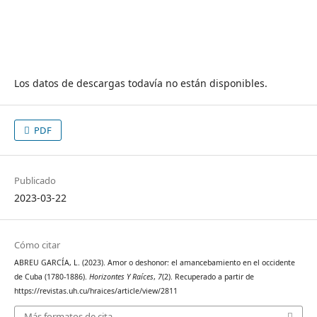
Los datos de descargas todavía no están disponibles.
PDF
Publicado
2023-03-22
Cómo citar
ABREU GARCÍA, L. (2023). Amor o deshonor: el amancebamiento en el occidente
de Cuba (1780-1886).
Horizontes Y Raíces
,
7
(2). Recuperado a partir de
https://revistas.uh.cu/hraices/article/view/2811
Más formatos de cita