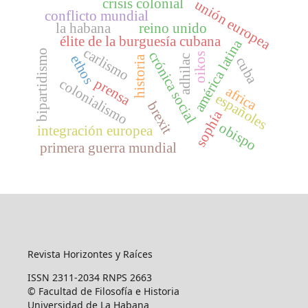
crisis colonial
unión europea
conflicto mundial
la habana
reino unido
élite de la burguesía cubana
américa latina
carlismo
bipartidismo
crónica social
oikos
ethos
adhilac
historia
cuba
prensa
colonialismo
africa
españoles
brexit
sophía
obispo
integración europea
primera guerra mundial
Revista Horizontes y Raíces
ISSN 2311-2034 RNPS 2663
© Facultad de Filosofía e Historia
Universidad de La Habana