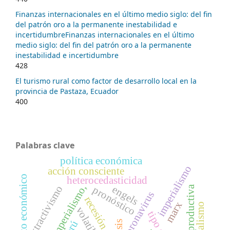
Finanzas internacionales en el último medio siglo: del fin
del patrón oro a la permanente inestabilidad e
incertidumbreFinanzas internacionales en el último
medio siglo: del fin del patrón oro a la permanente
inestabilidad e incertidumbre
428
El turismo rural como factor de desarrollo local en la
provincia de Pastaza, Ecuador
400
Palabras clave
política económica
imperialismo
acción consciente
crecimiento económico
heterocedasticidad
imperialismo,
engels
extractivismo
pronóstico
coronavirus
recesión
marx
volatilidad
crisis
perú