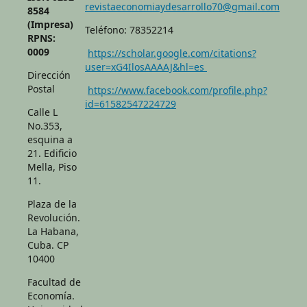
revistaeconomiaydesarrollo70@gmail.com
8584
(Impresa)
Teléfono: 78352214
RPNS:
0009
https://scholar.google.com/citations?
user=xG4IlosAAAAJ&hl=es
Dirección
Postal
https://www.facebook.com/profile.php?
id=61582547224729
Calle L
No.353,
esquina a
21. Edificio
Mella, Piso
11.
Plaza de la
Revolución.
La Habana,
Cuba. CP
10400
Facultad de
Economía.