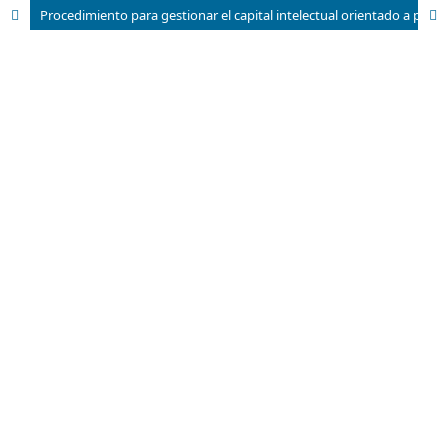
Procedimiento para gestionar el capital intelectual orientado a potenciar la innovación en una empresa de software