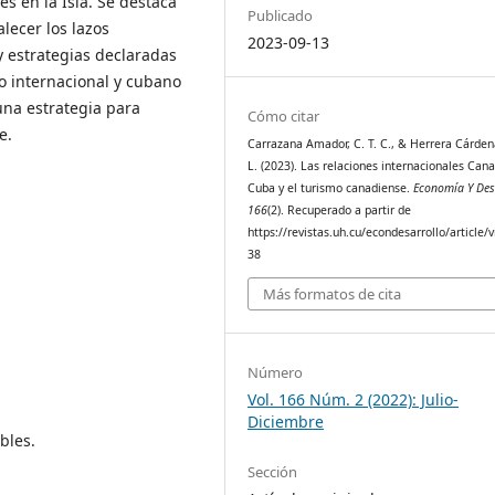
es en la Isla. Se destaca
Publicado
lecer los lazos
2023-09-13
 estrategias declaradas
no internacional y cubano
una estrategia para
Cómo citar
e.
Carrazana Amador, C. T. C., & Herrera Cárdena
L. (2023). Las relaciones internacionales Can
Cuba y el turismo canadiense.
Economía Y Des
166
(2). Recuperado a partir de
https://revistas.uh.cu/econdesarrollo/article/
38
Más formatos de cita
Número
Vol. 166 Núm. 2 (2022): Julio-
Diciembre
bles.
Sección