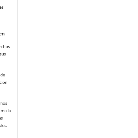
es
en
rechos
 sus
 de
ción
echos
omo la
es
les.