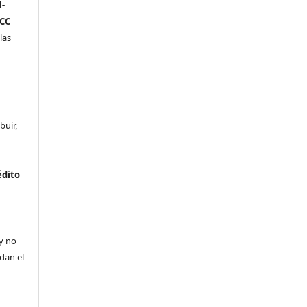
-
(CC
las
buir,
édito
a
 y no
ldan el