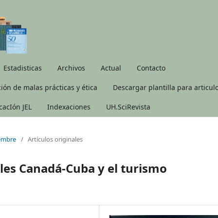
Estadisticas
Archivos
Actual
Contacto
ión de malas prácticas y ética
Descargar plantilla para articul
icacIón JEL
Indexaciones
UH.SciRevista
iembre
/
Artículos originales
ales Canadá-Cuba y el turismo