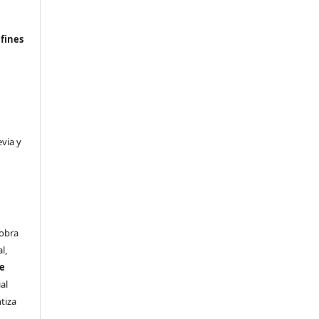
n
fines
evia y
 obra
l,
se
al
ntiza
s