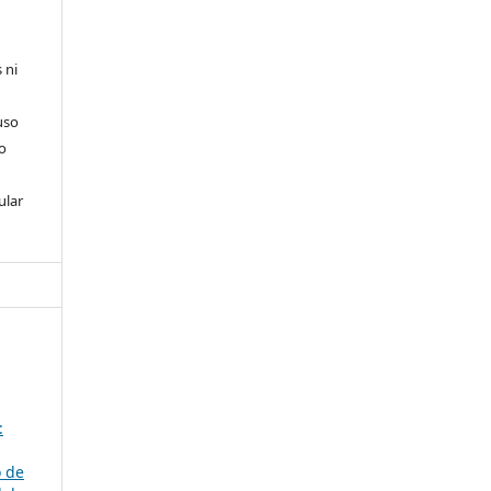
 ni
uso
so
ular
:
 de