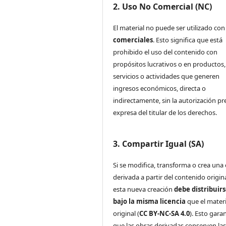
2. Uso No Comercial (NC)
El material no puede ser utilizado co
comerciales
. Esto significa que está
prohibido el uso del contenido con
propósitos lucrativos o en productos,
servicios o actividades que generen
ingresos económicos, directa o
indirectamente, sin la autorización pr
expresa del titular de los derechos.
3. Compartir Igual (SA)
Si se modifica, transforma o crea una
derivada a partir del contenido origina
esta nueva creación
debe distribuir
bajo la misma licencia
que el materi
original (
CC BY-NC-SA 4.0
). Esto gara
que las obras derivadas conserven la