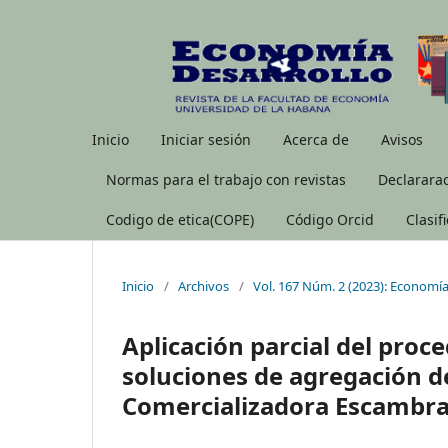
Inicio
Iniciar sesión
Acerca de
Avisos
Normas para el trabajo con revistas
Declararac
Codigo de etica(COPE)
Código Orcid
Clasif
Inicio
/
Archivos
/
Vol. 167 Núm. 2 (2023): Economía
Aplicación parcial del proc
soluciones de agregación d
Comercializadora Escambr