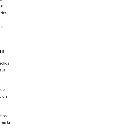
al
ntiza
s
es
en
rechos
 sus
 de
ción
echos
omo la