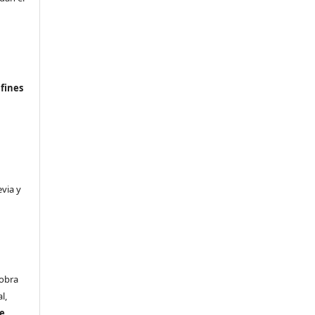
n
fines
evia y
 obra
l,
se