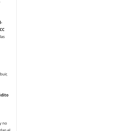
a
n
-
(CC
las
buir,
édito
a
 y no
ldan el