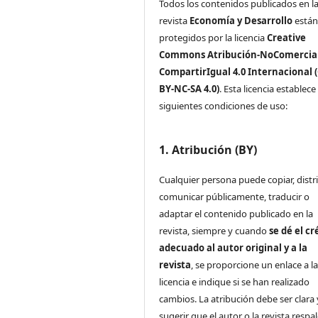
Todos los contenidos publicados en l
revista
Economía y Desarrollo
está
protegidos por la licencia
Creative
Commons Atribución-NoComercial
CompartirIgual 4.0 Internacional 
BY-NC-SA 4.0)
. Esta licencia establece 
siguientes condiciones de uso:
1. Atribución (BY)
Cualquier persona puede copiar, distri
comunicar públicamente, traducir o
adaptar el contenido publicado en la
revista, siempre y cuando
se dé el cr
adecuado al autor original y a la
revista
, se proporcione un enlace a l
licencia e indique si se han realizado
cambios. La atribución debe ser clara
sugerir que el autor o la revista respa