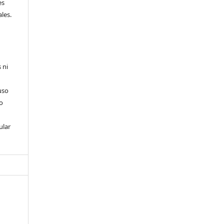
es
les.
 ni
uso
so
ular