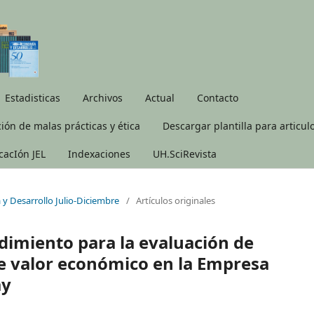
Estadisticas
Archivos
Actual
Contacto
ión de malas prácticas y ética
Descargar plantilla para articul
icacIón JEL
Indexaciones
UH.SciRevista
 y Desarrollo Julio-Diciembre
/
Artículos originales
edimiento para la evaluación de
e valor económico en la Empresa
ay