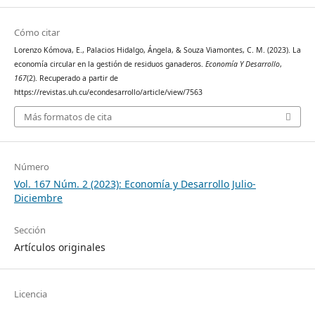
Cómo citar
Lorenzo Kómova, E., Palacios Hidalgo, Ángela, & Souza Viamontes, C. M. (2023). La
economía circular en la gestión de residuos ganaderos.
Economía Y Desarrollo
,
167
(2). Recuperado a partir de
https://revistas.uh.cu/econdesarrollo/article/view/7563
Más formatos de cita
Número
Vol. 167 Núm. 2 (2023): Economía y Desarrollo Julio-
Diciembre
Sección
Artículos originales
Licencia