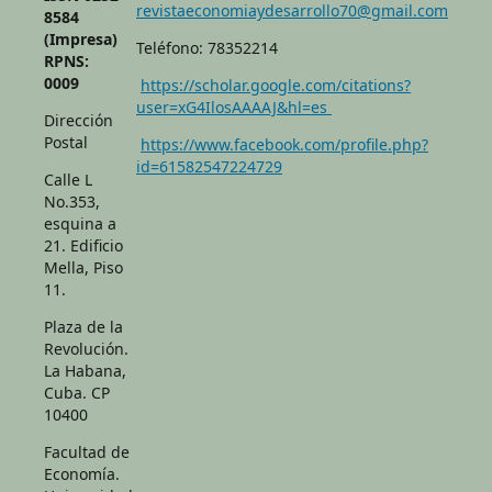
revistaeconomiaydesarrollo70@gmail.com
8584
(Impresa)
Teléfono: 78352214
RPNS:
0009
https://scholar.google.com/citations?
user=xG4IlosAAAAJ&hl=es
Dirección
Postal
https://www.facebook.com/profile.php?
id=61582547224729
Calle L
No.353,
esquina a
21. Edificio
Mella, Piso
11.
Plaza de la
Revolución.
La Habana,
Cuba. CP
10400
Facultad de
Economía.