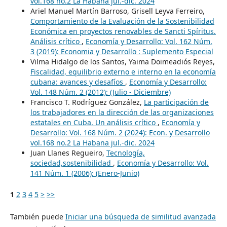
vol.168 no.2 La Habana jul.-dic. 2024
Ariel Manuel Martín Barroso, Grisell Leyva Ferreiro,
Comportamiento de la Evaluación de la Sostenibilidad
Económica en proyectos renovables de Sancti Spíritus.
Análisis crítico
,
Economía y Desarrollo: Vol. 162 Núm.
3 (2019): Economia y Desarrollo : Suplemento Especial
Vilma Hidalgo de los Santos, Yaima Doimeadiós Reyes,
Fiscalidad, equilibrio externo e interno en la economía
cubana: avances y desafíos
,
Economía y Desarrollo:
Vol. 148 Núm. 2 (2012): (Julio - Diciembre)
Francisco T. Rodríguez González,
La participación de
los trabajadores en la dirección de las organizaciones
estatales en Cuba. Un análisis crítico
,
Economía y
Desarrollo: Vol. 168 Núm. 2 (2024): Econ. y Desarrollo
vol.168 no.2 La Habana jul.-dic. 2024
Juan Llanes Regueiro,
Tecnología,
sociedad,sostenibilidad
,
Economía y Desarrollo: Vol.
141 Núm. 1 (2006): (Enero-Junio)
1
2
3
4
5
>
>>
También puede
Iniciar una búsqueda de similitud avanzada