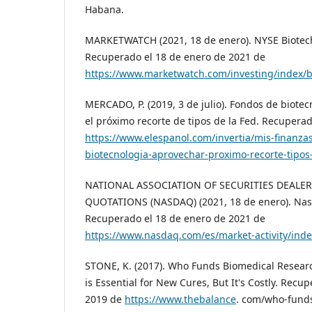
Habana.
MARKETWATCH (2021, 18 de enero). NYSE Biotech
Recuperado el 18 de enero de 2021 de
https://www.marketwatch.com/investing/index/b
MERCADO, P. (2019, 3 de julio). Fondos de biote
el próximo recorte de tipos de la Fed. Recupera
https://www.elespanol.com/invertia/mis-finanza
biotecnologia-aprovechar-proximo-recorte-tipo
NATIONAL ASSOCIATION OF SECURITIES DEALE
QUOTATIONS (NASDAQ) (2021, 18 de enero). Nas
Recuperado el 18 de enero de 2021 de
https://www.nasdaq.com/es/market-activity/inde
STONE, K. (2017). Who Funds Biomedical Resear
is Essential for New Cures, But It's Costly. Recu
2019 de
https://www.thebalance
. com/who-funds