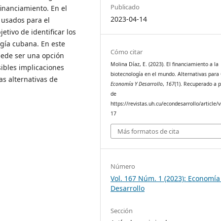
Publicado
inanciamiento. En el
2023-04-14
 usados para el
etivo de identificar los
ogía cubana. En este
Cómo citar
puede ser una opción
Molina Díaz, E. (2023). El financiamiento a la
ibles implicaciones
biotecnología en el mundo. Alternativas para
s alternativas de
Economía Y Desarrollo
,
167
(1). Recuperado a p
de
https://revistas.uh.cu/econdesarrollo/article/
17
Más formatos de cita
Número
Vol. 167 Núm. 1 (2023): Economía
Desarrollo
Sección