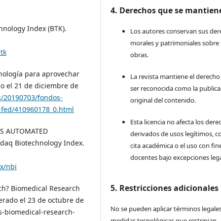
4. Derechos que se mantien
nology Index (BTK).
Los autores conservan sus de
morales y patrimoniales sobre
tk
obras.
cnología para aprovechar
La revista mantiene el derecho
do el 21 de diciembre de
ser reconocida como la publica
s/20190703/fondos-
original del contenido.
s-fed/410960178_0.html
Esta licencia no afecta los der
RS AUTOMATED
derivados de usos legítimos, c
daq Biotechnology Index.
cita académica o el uso con fin
docentes bajo excepciones lega
x/nbi
5. Restricciones adicionales
ch? Biomedical Research
perado el 23 de octubre de
No se pueden aplicar términos legales
-biomedical-research-
medidas tecnológicas que restrinjan