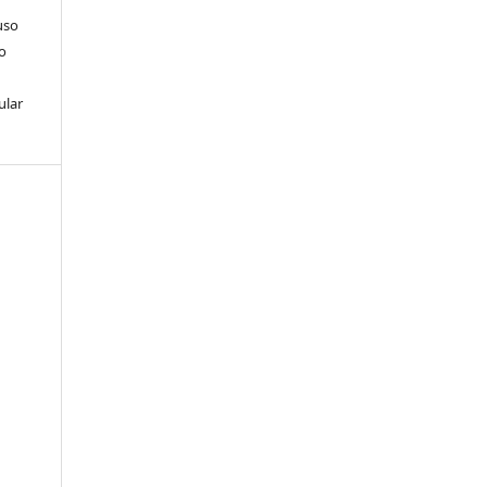
uso
so
ular