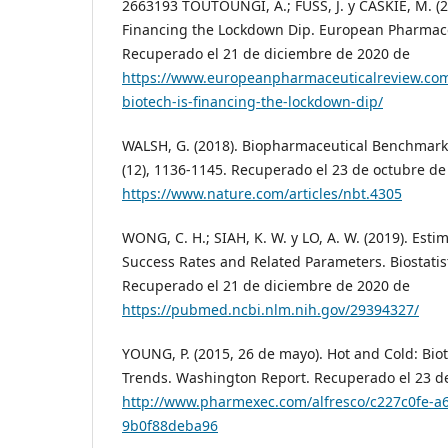
2663193 TOUTOUNGI, A.; FUSS, J. y CASKIE, M. (2
Financing the Lockdown Dip. European Pharmace
Recuperado el 21 de diciembre de 2020 de
https://www.europeanpharmaceuticalreview.com
biotech-is-financing-the-lockdown-dip/
WALSH, G. (2018). Biopharmaceutical Benchmarks
(12), 1136-1145. Recuperado el 23 de octubre de
https://www.nature.com/articles/nbt.4305
WONG, C. H.; SIAH, K. W. y LO, A. W. (2019). Estima
Success Rates and Related Parameters. Biostatisti
Recuperado el 21 de diciembre de 2020 de
https://pubmed.ncbi.nlm.nih.gov/29394327/
YOUNG, P. (2015, 26 de mayo). Hot and Cold: Bio
Trends. Washington Report. Recuperado el 23 d
http://www.pharmexec.com/alfresco/c227c0fe-a
9b0f88deba96