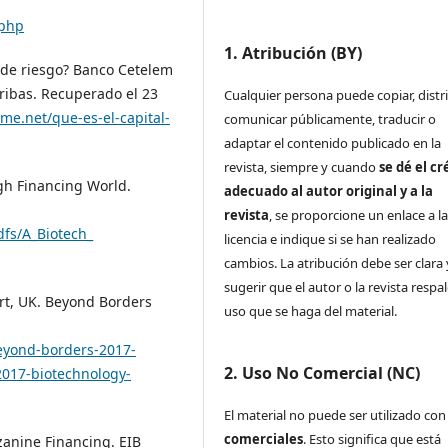
.php
1. Atribución (BY)
l de riesgo? Banco Cetelem
ribas. Recuperado el 23
Cualquier persona puede copiar, distri
e.net/que-es-el-capital-
comunicar públicamente, traducir o
adaptar el contenido publicado en la
revista, siempre y cuando
se dé el cr
ugh Financing World.
adecuado al autor original y a la
revista
, se proporcione un enlace a l
dfs/A_Biotech_
licencia e indique si se han realizado
cambios. La atribución debe ser clara
sugerir que el autor o la revista respa
rt, UK. Beyond Borders
uso que se haga del material.
eyond-borders-2017-
2. Uso No Comercial (NC)
2017-biotechnology-
El material no puede ser utilizado co
comerciales
. Esto significa que está
anine Financing. EIB