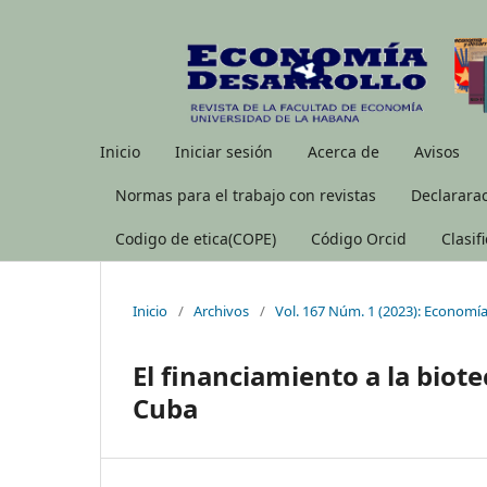
Inicio
Iniciar sesión
Acerca de
Avisos
Normas para el trabajo con revistas
Declararac
Codigo de etica(COPE)
Código Orcid
Clasif
Inicio
/
Archivos
/
Vol. 167 Núm. 1 (2023): Economía
El financiamiento a la biot
Cuba