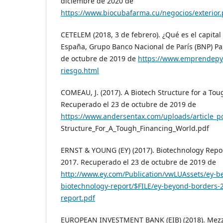
diciembre de 2020 de
https://www.biocubafarma.cu/negocios/exterior
CETELEM (2018, 3 de febrero). ¿Qué es el capita
España, Grupo Banco Nacional de París (BNP) Pa
de octubre de 2019 de
https://www.emprendepym
riesgo.html
COMEAU, J. (2017). A Biotech Structure for a To
Recuperado el 23 de octubre de 2019 de
https://www.andersentax.com/uploads/article_p
Structure_For_A_Tough_Financing_World.pdf
ERNST & YOUNG (EY) (2017). Biotechnology Repo
2017. Recuperado el 23 de octubre de 2019 de
http://www.ey.com/Publication/vwLUAssets/ey-b
biotechnology-report/$FILE/ey-beyond-borders-
report.pdf
EUROPEAN INVESTMENT BANK (EIB) (2018). Mezz