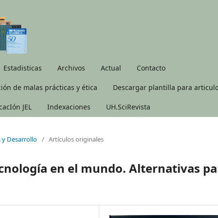
Estadisticas
Archivos
Actual
Contacto
ión de malas prácticas y ética
Descargar plantilla para articul
icacIón JEL
Indexaciones
UH.SciRevista
 y Desarrollo
/
Artículos originales
ecnología en el mundo. Alternativas pa