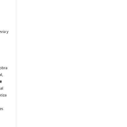
evia y
 obra
l,
se
al
ntiza
s
es