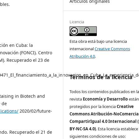
Artículos originales
bles.
Licencia
Esta obra está bajo una licencia
ción en Cuba: la
internacional
Creative Commons
nnovación (FONCI). Centro
Atribución 4.0
.
M). Recuperado el 23 de
09471_El_financiamiento_a_la_innovacion_en_Cuba_La_experiencia_
Términos de la licencia
Todos los contenidos publicados en l
aising in Biotech and
revista
Economía y Desarrollo
está
0 de
protegidos por la licencia
Creative
ications/
2020/02/future-
Commons Atribución-NoComercial
CompartirIgual 4.0 Internacional 
BY-NC-SA 4.0)
. Esta licencia establece 
do. Recuperado el 21 de
siguientes condiciones de uso: