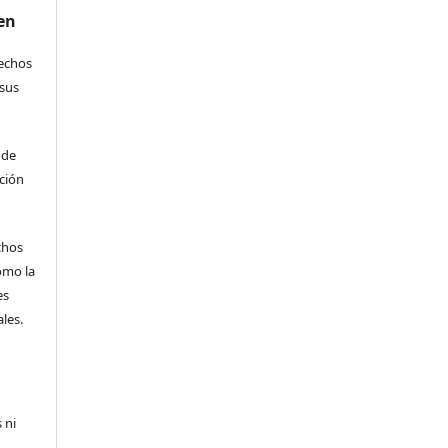
en
rechos
 sus
 de
ción
echos
omo la
es
les.
 ni