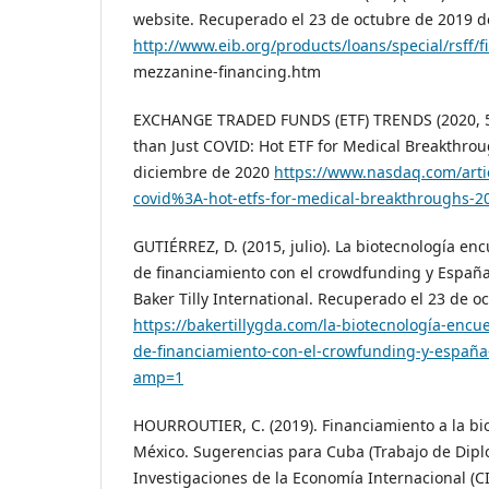
website. Recuperado el 23 de octubre de 2019 d
http://www.eib.org/products/loans/special/rsff/
mezzanine-financing.htm
EXCHANGE TRADED FUNDS (ETF) TRENDS (2020, 
than Just COVID: Hot ETF for Medical Breakthro
diciembre de 2020
https://www.nasdaq.com/arti
covid%3A-hot-etfs-for-medical-breakthroughs-2
GUTIÉRREZ, D. (2015, julio). La biotecnología e
de financiamiento con el crowdfunding y España
Baker Tilly International. Recuperado el 23 de o
https://bakertillygda.com/la-biotecnología-enc
de-financiamiento-con-el-crowfunding-y-españa
amp=1
HOURROUTIER, C. (2019). Financiamiento a la bio
México. Sugerencias para Cuba (Trabajo de Dipl
Investigaciones de la Economía Internacional (CI