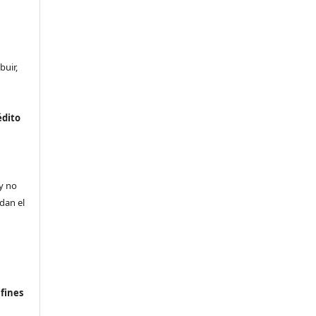
buir,
édito
a
 y no
ldan el
n
fines