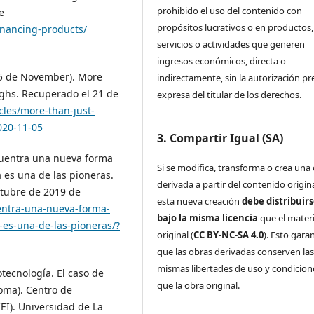
prohibido el uso del contenido con
e
propósitos lucrativos o en productos,
financing-products/
servicios o actividades que generen
ingresos económicos, directa o
5 de November). More
indirectamente, sin la autorización pr
ughs. Recuperado el 21 de
expresa del titular de los derechos.
cles/more-than-just-
020-11-05
3. Compartir Igual (SA)
ncuentra una nueva forma
Si se modifica, transforma o crea una
 es una de las pioneras.
derivada a partir del contenido origina
ctubre de 2019 de
esta nueva creación
debe distribuir
uentra-una-nueva-forma-
bajo la misma licencia
que el materi
-es-una-de-las-pioneras/?
original (
CC BY-NC-SA 4.0
). Esto gara
que las obras derivadas conserven la
mismas libertades de uso y condicion
tecnología. El caso de
que la obra original.
oma). Centro de
EI). Universidad de La