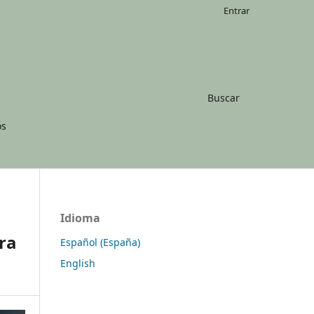
Entrar
Buscar
os
Idioma
ra
Español (España)
English