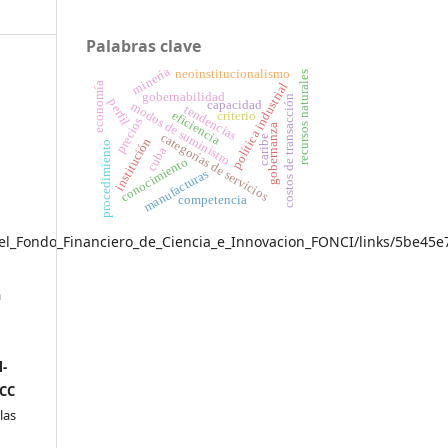
Palabras clave
minería
neoinstitucionalismo
recursos naturales
economía
política industrial
gobernabilidad
costos de transacción
perfil
capacidad
modos de suministro
tendencias
eficiencia
criterio
precios
gobernanza
categorías de servicios
caribe
institución
procedimiento
cuba
conocimiento
manufacturas
competencia
del_Fondo_Financiero_de_Ciencia_e_Innovacion_FONCI/links/5be45e
a
n
-
(CC
las