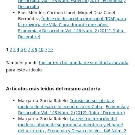
Desarrollo: Vol. 153 Núm. Especial (2015): Economia y
Desarrollo
Elier Méndez, Carmen Lloret, Miguel Díaz-Canel
Bermúdez,
Índice de desarrollo municipal (IDM) para
la provincia de Villa Clara durante diez años
,
Economía y Desarrollo: Vol. 146 Núm. 2 (2011): (Julio -
Diciembre)
1
2
3
4
5
6
7
8
9
10
>
>>
También puede
Iniciar una búsqueda de similitud avanzada
para este artículo.
Artículos más leídos del mismo autor/a
Margarita García Rabelo,
Transición socialista y
modelo de desarrollo económico en Cuba
,
Economía y
Desarrollo: Vol. 148 Núm. 2 (2012): (Julio - Diciembre)
Margarita García Rabelo,
La reestructuración del
modelo cubano de seguridad alimentaria y el papel
del territorio
,
Economía y Desarrollo: Vol. 146 Núm. 2