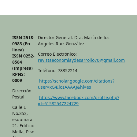
ISSN 2518-
Director General: Dra. María de los
0983 (En
Angeles Ruiz González
línea)
Correo Electrónico:
ISSN 0252-
revistaeconomiaydesarrollo70@gmail.com
8584
(Impresa)
Teléfono: 78352214
RPNS:
0009
https://scholar.google.com/citations?
user=xG4IlosAAAAJ&hl=es
Dirección
Postal
https://www.facebook.com/profile.php?
id=61582547224729
Calle L
No.353,
esquina a
21. Edificio
Mella, Piso