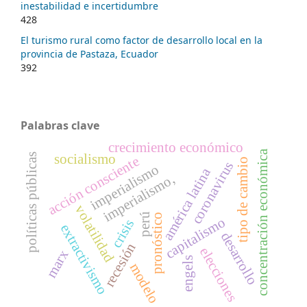
inestabilidad e incertidumbre
428
El turismo rural como factor de desarrollo local en la
provincia de Pastaza, Ecuador
392
Palabras clave
crecimiento económico
concentración económica
políticas públicas
socialismo
acción consciente
tipo de cambio
coronavirus
imperialismo
américa latina
imperialismo,
volatilidad
perú
pronóstico
capitalismo
crisis
extractivismo
desarrollo
recesión
elecciones
marx
engels
modelo