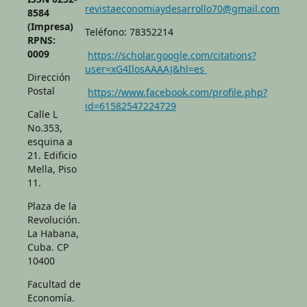
revistaeconomiaydesarrollo70@gmail.com
8584
(Impresa)
Teléfono: 78352214
RPNS:
0009
https://scholar.google.com/citations?
user=xG4IlosAAAAJ&hl=es
Dirección
Postal
https://www.facebook.com/profile.php?
id=61582547224729
Calle L
No.353,
esquina a
21. Edificio
Mella, Piso
11.
Plaza de la
Revolución.
La Habana,
Cuba. CP
10400
Facultad de
Economía.