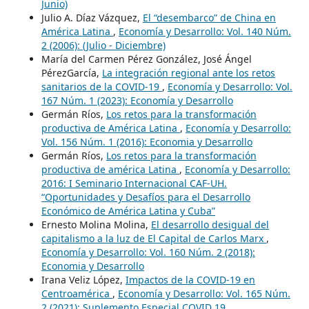
Junio)
Julio A. Díaz Vázquez,
El “desembarco” de China en
América Latina
,
Economía y Desarrollo: Vol. 140 Núm.
2 (2006): (Julio - Diciembre)
María del Carmen Pérez González, José Ángel
PérezGarcía,
La integración regional ante los retos
sanitarios de la COVID-19
,
Economía y Desarrollo: Vol.
167 Núm. 1 (2023): Economía y Desarrollo
Germán Ríos,
Los retos para la transformación
productiva de América Latina
,
Economía y Desarrollo:
Vol. 156 Núm. 1 (2016): Economia y Desarrollo
Germán Ríos,
Los retos para la transformación
productiva de américa Latina
,
Economía y Desarrollo:
2016: I Seminario Internacional CAF-UH.
“Oportunidades y Desafíos para el Desarrollo
Económico de América Latina y Cuba”
Ernesto Molina Molina,
El desarrollo desigual del
capitalismo a la luz de El Capital de Carlos Marx
,
Economía y Desarrollo: Vol. 160 Núm. 2 (2018):
Economia y Desarrollo
Irana Veliz López,
Impactos de la COVID-19 en
Centroamérica
,
Economía y Desarrollo: Vol. 165 Núm.
2 (2021): Suplemento Especial COVID 19