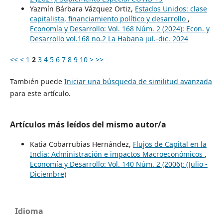
Yazmín Bárbara Vázquez Ortiz,
Estados Unidos: clase
capitalista, financiamiento político y desarrollo
,
Economía y Desarrollo: Vol. 168 Núm. 2 (2024): Econ. y
Desarrollo vol.168 no.2 La Habana jul.-dic. 2024
<<
<
1
2
3
4
5
6
7
8
9
10
>
>>
También puede
Iniciar una búsqueda de similitud avanzada
para este artículo.
Artículos más leídos del mismo autor/a
Katia Cobarrubias Hernández,
Flujos de Capital en la
India: Administración e impactos Macroeconómicos
,
Economía y Desarrollo: Vol. 140 Núm. 2 (2006): (Julio -
Diciembre)
Idioma