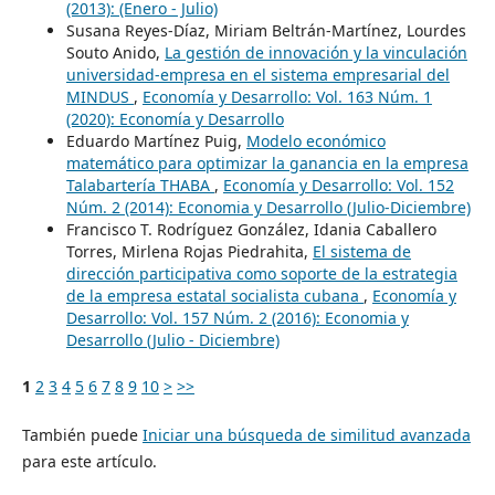
(2013): (Enero - Julio)
Susana Reyes-Díaz, Miriam Beltrán-Martínez, Lourdes
Souto Anido,
La gestión de innovación y la vinculación
universidad-empresa en el sistema empresarial del
MINDUS
,
Economía y Desarrollo: Vol. 163 Núm. 1
(2020): Economía y Desarrollo
Eduardo Martínez Puig,
Modelo económico
matemático para optimizar la ganancia en la empresa
Talabartería THABA
,
Economía y Desarrollo: Vol. 152
Núm. 2 (2014): Economia y Desarrollo (Julio-Diciembre)
Francisco T. Rodríguez González, Idania Caballero
Torres, Mirlena Rojas Piedrahita,
El sistema de
dirección participativa como soporte de la estrategia
de la empresa estatal socialista cubana
,
Economía y
Desarrollo: Vol. 157 Núm. 2 (2016): Economia y
Desarrollo (Julio - Diciembre)
1
2
3
4
5
6
7
8
9
10
>
>>
También puede
Iniciar una búsqueda de similitud avanzada
para este artículo.