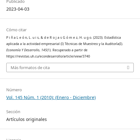
Publicado
2023-04-03
Cómo citar
P i ñ a L e ó n, L. u i s, & d e R o j a s G ó m e z, H. u g o. (2023). Estadística
aplicada a la actividad empresarial (I) Técnicas de Muestreo y la Auditoría(I).
Economía Y Desarrollo
,
145
(1). Recuperado a partir de
https://revistas.uh.cu/econdesarrollo/article/view/3740
Más formatos de cita
Número
Vol. 145 Núm. 1 (2010): (Enero - Diciembre)
Sección
Artículos originales
Licencia