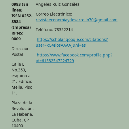
0983 (En
Angeles Ruiz González
línea)
Correo Electrónico:
ISSN 0252-
revistaeconomiaydesarrollo70@gmail.com
8584
(Impresa)
Teléfono: 78352214
RPNS:
0009
https://scholar.google.com/citations?
user=xG4IlosAAAAJ&hl=es
Dirección
Postal
https://www.facebook.com/profile.php?
id=61582547224729
Calle L
No.353,
esquina a
21. Edificio
Mella, Piso
11.
Plaza de la
Revolución.
La Habana,
Cuba. CP
10400