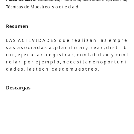
Técnicas de Muestreo, s o c i e d a d
Resumen
L A S A C T I V I D A D E S q u e r e a l i z a n l a s e m p r e
s a s a s o c i a d a s a : p l a n i f i c a r ,c r e a r , d i s t r i b
u i r , e j e c u t a r , r e g i s t r a r , c o n t a b i lizar y c o n t
r o l a r , p o r e j e m p l o , n e c e s i t a n e n o p o r t u n i
d a d e s , l a s t é c n i c a s d e m u e s t r e o .
Descargas