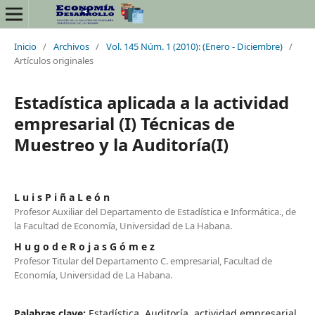
Inicio
/
Archivos
/
Vol. 145 Núm. 1 (2010): (Enero - Diciembre)
/
Artículos originales
Estadística aplicada a la actividad
empresarial (I) Técnicas de
Muestreo y la Auditoría(I)
L u i s P i ñ a L e ó n
Profesor Auxiliar del Departamento de Estadística e Informática., de
la Facultad de Economía, Universidad de La Habana.
H u g o d e R o j a s G ó m e z
Profesor Titular del Departamento C. empresarial, Facultad de
Economía, Universidad de La Habana.
Palabras clave:
Estadística, Auditoría, actividad empresarial,