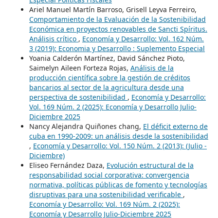
Ariel Manuel Martín Barroso, Grisell Leyva Ferreiro,
Comportamiento de la Evaluación de la Sostenibilidad
Económica en proyectos renovables de Sancti Spíritus.
Análisis crítico
,
Economía y Desarrollo: Vol. 162 Núm.
3 (2019): Economia y Desarrollo : Suplemento Especial
Yoania Calderón Martínez, David Sánchez Pioto,
Saimelyn Aileen Forteza Rojas,
Análisis de la
producción científica sobre la gestión de créditos
bancarios al sector de la agricultura desde una
perspectiva de sostenibilidad
,
Economía y Desarrollo:
Vol. 169 Núm. 2 (2025): Economía y Desarrollo Julio-
Diciembre 2025
Nancy Alejandra Quiñones chang,
El déficit externo de
cuba en 1990-2009: un análisis desde la sostenibilidad
,
Economía y Desarrollo: Vol. 150 Núm. 2 (2013): (Julio -
Diciembre)
Eliseo Fernández Daza,
Evolución estructural de la
responsabilidad social corporativa: convergencia
normativa, políticas públicas de fomento y tecnologías
disruptivas para una sostenibilidad verificable
,
Economía y Desarrollo: Vol. 169 Núm. 2 (2025):
Economía y Desarrollo Julio-Diciembre 2025