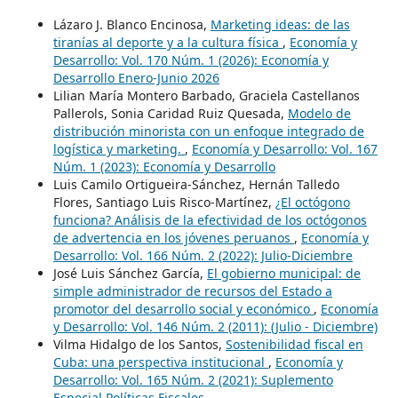
Lázaro J. Blanco Encinosa,
Marketing ideas: de las
tiranías al deporte y a la cultura física
,
Economía y
Desarrollo: Vol. 170 Núm. 1 (2026): Economía y
Desarrollo Enero-Junio 2026
Lilian María Montero Barbado, Graciela Castellanos
Pallerols, Sonia Caridad Ruiz Quesada,
Modelo de
distribución minorista con un enfoque integrado de
logística y marketing.
,
Economía y Desarrollo: Vol. 167
Núm. 1 (2023): Economía y Desarrollo
Luis Camilo Ortigueira-Sánchez, Hernán Talledo
Flores, Santiago Luis Risco-Martínez,
¿El octógono
funciona? Análisis de la efectividad de los octógonos
de advertencia en los jóvenes peruanos
,
Economía y
Desarrollo: Vol. 166 Núm. 2 (2022): Julio-Diciembre
José Luis Sánchez García,
El gobierno municipal: de
simple administrador de recursos del Estado a
promotor del desarrollo social y económico
,
Economía
y Desarrollo: Vol. 146 Núm. 2 (2011): (Julio - Diciembre)
Vilma Hidalgo de los Santos,
Sostenibilidad fiscal en
Cuba: una perspectiva institucional
,
Economía y
Desarrollo: Vol. 165 Núm. 2 (2021): Suplemento
Especial Políticas Fiscales