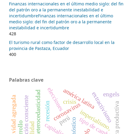
Finanzas internacionales en el último medio siglo: del fin
del patrón oro a la permanente inestabilidad e
incertidumbreFinanzas internacionales en el último
medio siglo: del fin del patrón oro a la permanente
inestabilidad e incertidumbre
428
El turismo rural como factor de desarrollo local en la
provincia de Pastaza, Ecuador
400
Palabras clave
elecciones
américa latina
heterocedasticidad
extractivismo
engels
productividad agregada
acción consciente
crisis
recesión
coronavirus
estructura productiva
imperialismo,
perú
tipo de cambio
pronóstico
desarrollo
capitalismo