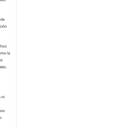
 de
ción
echos
omo la
es
les.
 ni
uso
so