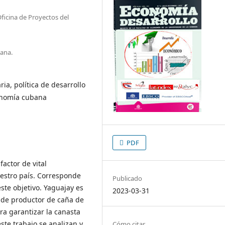
ficina de Proyectos del
ana.
aria, política de desarrollo
conomía cubana
PDF
actor de vital
uestro país. Corresponde
Publicado
ste objetivo. Yaguajay es
2023-03-31
, de productor de caña de
ara garantizar la canasta
este trabajo se analizan y
Cómo citar