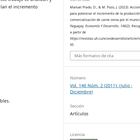
arían el incremento
Manuel Prado, D., & M. Pozo, J. (2023). Accio
para potenciar el incremento de la producción
comercialización de carne ovina por el munici
Yaguajay.
Economía Y Desarrollo
,
146
(2). Rec
a partir de
https://revistas.uh.cu/econdesarrollo/article/
95
Más formatos de cita
Número
Vol. 146 Núm. 2 (2011): (Julio -
Diciembre)
bles.
Sección
Artículos
Licencia