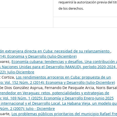
requerirá la autorización previa del tit
de los derechos.
ión extranjera directa en Cuba: necesidad de su relanzamiento
,
14): Economia y Desarrollo (Julio-Diciembre)
lvarez,
Economía cubana: tendencias y desafíos. Una contribución a
as Naciones Unidas para el Desarrollo (MANUD), período 2020-2024
22): Julio-Diciembre
 Cortiza,
Los rendimientos arroceros en Cuba: propuesta de un
o: Vol. 152 Núm. 2 (2014): Economia y Desarrollo (Julio-Diciembre)
De Dios González Asprua, Fernando De Pasquale Arcia, Noris Barsa
endedor en Veraguas: retos, potencialidades y estrategias de
: Vol. 169 Núm. 1 (2025): Economía y Desarrollo Enero-Junio 2025
internacional y el Desarrollo Local. La Habana Vieja, un modelo q
Núm. 2 (2007): Julio - Diciembre
Duarte,
Los problemas públicos prioritarios del municipio Rafael Fr