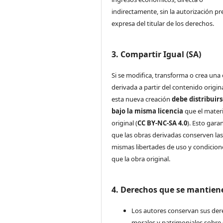
indirectamente, sin la autorización pr
expresa del titular de los derechos.
3. Compartir Igual (SA)
Si se modifica, transforma o crea una
derivada a partir del contenido origina
esta nueva creación
debe distribuir
bajo la misma licencia
que el materi
original (
CC BY-NC-SA 4.0
). Esto gara
que las obras derivadas conserven la
mismas libertades de uso y condicion
que la obra original.
4. Derechos que se mantien
Los autores conservan sus de
morales y patrimoniales sobre