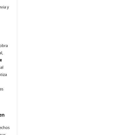
evia y
 obra
l,
se
al
ntiza
s
es
en
rechos
 sus