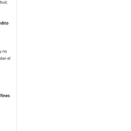
buir,
édito
a
 y no
ldan el
n
fines