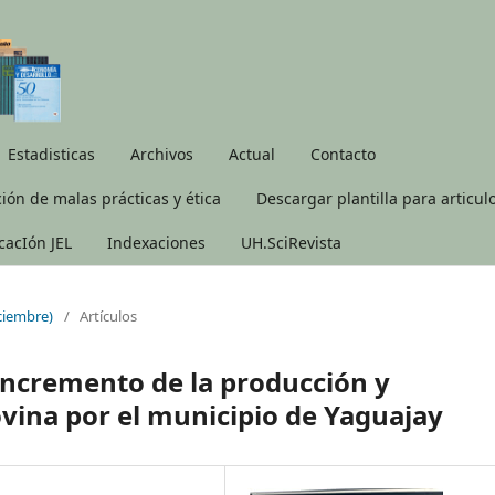
Estadisticas
Archivos
Actual
Contacto
ión de malas prácticas y ética
Descargar plantilla para articul
icacIón JEL
Indexaciones
UH.SciRevista
iciembre)
/
Artículos
 incremento de la producción y
ovina por el municipio de Yaguajay