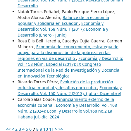
Desarrollo
Natali Torres Peñafiel, Pablo Enrique Fierro López,
Alodia Alonso Alemán,
Balance de la economía
popular y solidaria en Ecuador
,
Economía y
Desarrollo: Vol. 158 Núm. 1 (2017): Economia y
Desarrollo (Enero - Junio)
Rosa Elis Bell Heredia, Eucadys Cujia Guerra, Carmen
Milagro ,
Economía del conocimiento, estrategia de
apoyo para la disminución de la pobreza en las
regiones en vía de desarrollo
,
Economía y Desarrollo:
Vol. 158 Núm. Especial (2017): IX Congreso
Internacional de la Red de Investigación y Docencia
en Innovación Tecnológica
Ricardo Torres Pérez,
Evolución de la producción
industrial mundial y desafíos para cuba
,
Economía y
Desarrollo: Vol. 150 Núm. 2 (2013): (Julio - Diciembre)
Carola Salas Couce,
Financiamiento externo de la
economía cubana
,
Economía y Desarrollo: Vol. 168
Núm. 2 (2024): Econ. y Desarrollo vol.168 no.2 La
Habana jul.-dic. 2024
<<
<
2
3
4
5
6
7
8
9
10
11
>
>>