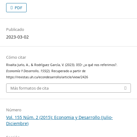
PDF
Publicado
2023-03-02
Cómo citar
Rivalta Jurlo, A., & Rodríguez García, V. (2023). IED: ¿a qué nos referimos?.
Economía Y Desarrollo
,
155
(2). Recuperado a partir de
https://revistas.uh.cu/econdesarrollo/article/view/2426
Más formatos de cita
Número
Vol. 155 Núm. 2 (2015): Economia y Desarrollo (Julio-
Diciembre)