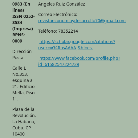
0983 (En
Angeles Ruiz González
línea)
Correo Electrónico:
ISSN 0252-
revistaeconomiaydesarrollo70@gmail.com
8584
(Impresa)
Teléfono: 78352214
RPNS:
0009
https://scholar.google.com/citations?
user=xG4IlosAAAAJ&hl=es
Dirección
Postal
https://www.facebook.com/profile.php?
id=61582547224729
Calle L
No.353,
esquina a
21. Edificio
Mella, Piso
11.
Plaza de la
Revolución.
La Habana,
Cuba. CP
10400