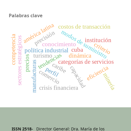
Palabras clave
américa latina
costos de transacción
modos de suministro
precisión
competencia
sectores estratégicos
institución
conocimiento
criterio
cuba
política industrial
tendencias
turismo
dinámica
precios
categorías de servicios
manufacturas
caribe
eficiencia
capacidad
perfil
comercio
minería
crisis financiera
ISSN 2518-
Director General: Dra. María de los