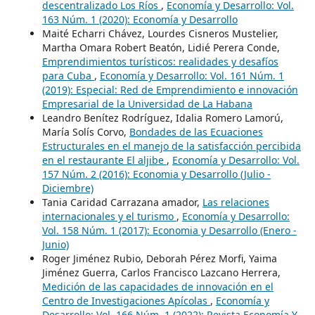
descentralizado Los Ríos
,
Economía y Desarrollo: Vol.
163 Núm. 1 (2020): Economía y Desarrollo
Maité Echarri Chávez, Lourdes Cisneros Mustelier,
Martha Omara Robert Beatón, Lidié Perera Conde,
Emprendimientos turísticos: realidades y desafíos
para Cuba
,
Economía y Desarrollo: Vol. 161 Núm. 1
(2019): Especial: Red de Emprendimiento e innovación
Empresarial de la Universidad de La Habana
Leandro Benítez Rodríguez, Idalia Romero Lamorú,
María Solís Corvo,
Bondades de las Ecuaciones
Estructurales en el manejo de la satisfacción percibida
en el restaurante El aljibe
,
Economía y Desarrollo: Vol.
157 Núm. 2 (2016): Economia y Desarrollo (Julio -
Diciembre)
Tania Caridad Carrazana amador,
Las relaciones
internacionales y el turismo
,
Economía y Desarrollo:
Vol. 158 Núm. 1 (2017): Economia y Desarrollo (Enero -
Junio)
Roger Jiménez Rubio, Deborah Pérez Morfi, Yaima
Jiménez Guerra, Carlos Francisco Lazcano Herrera,
Medición de las capacidades de innovación en el
Centro de Investigaciones Apícolas
,
Economía y
Desarrollo: Vol. 166 Núm. 1 (2022): Revista Economía Y