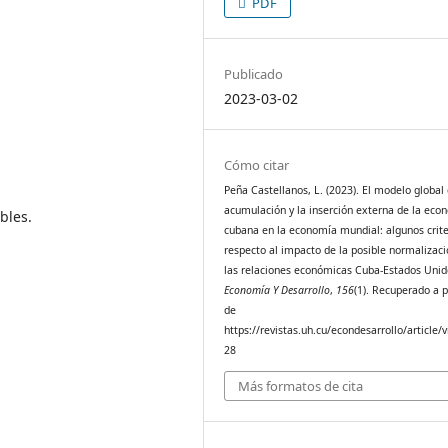
PDF
Publicado
2023-03-02
Cómo citar
Peña Castellanos, L. (2023). El modelo global
acumulación y la inserción externa de la eco
bles.
cubana en la economía mundial: algunos crite
respecto al impacto de la posible normalizac
las relaciones económicas Cuba-Estados Unid
Economía Y Desarrollo
,
156
(1). Recuperado a p
de
https://revistas.uh.cu/econdesarrollo/article/
28
Más formatos de cita