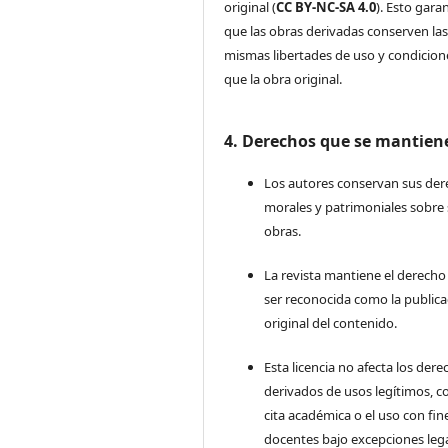
original (
CC BY-NC-SA 4.0
). Esto gara
que las obras derivadas conserven la
mismas libertades de uso y condicion
que la obra original.
4. Derechos que se mantien
Los autores conservan sus de
morales y patrimoniales sobre
obras.
La revista mantiene el derecho
ser reconocida como la publica
original del contenido.
Esta licencia no afecta los der
derivados de usos legítimos, c
cita académica o el uso con fin
docentes bajo excepciones lega