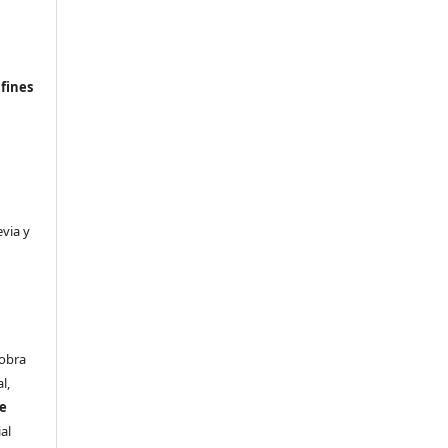
n
fines
evia y
 obra
l,
se
al