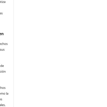
ntiza
s
es
en
rechos
 sus
 de
ción
echos
omo la
es
les.