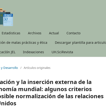
Estadisticas
Archivos
Actual
Contacto
ión de malas prácticas y ética
Descargar plantilla para articul
icacIón JEL
Indexaciones
UH.SciRevista
 y Desarrollo
/
Artículos originales
ción y la inserción externa de la
omía mundial: algunos criterios
osible normalización de las relaciones
Unidos