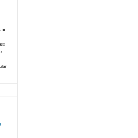
 ni
uso
so
ular
a