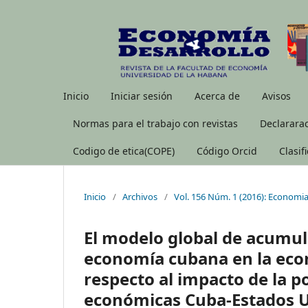
Inicio
Iniciar sesión
Acerca de
Avisos
Normas para el trabajo con revistas
Declararac
Codigo de etica(COPE)
Código Orcid
Clasif
Inicio
/
Archivos
/
Vol. 156 Núm. 1 (2016): Economia
El modelo global de acumula
economía cubana en la econ
respecto al impacto de la p
económicas Cuba-Estados 