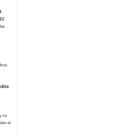
-
(CC
las
buir,
édito
a
 y no
ldan el