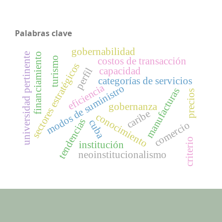
Palabras clave
gobernabilidad
universidad pertinente
financiamiento
turismo
costos de transacción
sectores estratégicos
capacidad
perfil
categorías de servicios
eficiencia
modos de suministro
manufacturas
precios
gobernanza
caribe
conocimiento
tendencias
cuba
comercio
criterio
institución
neoinstitucionalismo