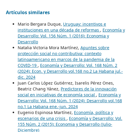
Artículos similares
Mario Bergara Duque,
Uruguay: incentivos e
instituciones en una década de reformas
,
Economía y
Desarrollo: Vol. 156 Núm. 1 (2016): Economia y
Desarrollo
Natalia Victoria Mora Martínez,
Apuntes sobre
protección social no contributiva: contexto
latinoamericano en marcos de la pandemia de la
COVID-19
,
Economía y Desarrollo: Vol. 168 Núm. 2
(2024): Econ. y Desarrollo vol.168 no.2 La Habana jul.-
dic. 2024
Juan Carlos López Gutiérrez, Isarelis Pérez Ones,
Beatriz Chang Yánez,
Predictores de la innovación
social en iniciativas de economía social
,
Economía y
Desarrollo: Vol. 168 Núm. 1 (2024): Desarrollo vol.168
no.1 La Habana ene.-jun. 2024
Eugenio Espinosa Martínez,
Economía, política y
escenarios de una crisis
,
Economía y Desarrollo: Vol.
155 Núm. 2 (2015): Economia y Desarrollo (Julio-
Diciembre)