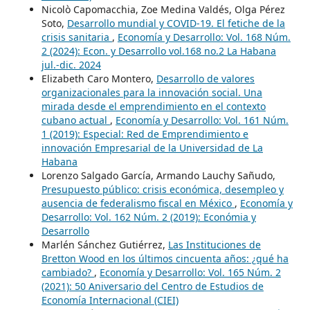
Nicolò Capomacchia, Zoe Medina Valdés, Olga Pérez
Soto,
Desarrollo mundial y COVID-19. El fetiche de la
crisis sanitaria
,
Economía y Desarrollo: Vol. 168 Núm.
2 (2024): Econ. y Desarrollo vol.168 no.2 La Habana
jul.-dic. 2024
Elizabeth Caro Montero,
Desarrollo de valores
organizacionales para la innovación social. Una
mirada desde el emprendimiento en el contexto
cubano actual
,
Economía y Desarrollo: Vol. 161 Núm.
1 (2019): Especial: Red de Emprendimiento e
innovación Empresarial de la Universidad de La
Habana
Lorenzo Salgado García, Armando Lauchy Sañudo,
Presupuesto público: crisis económica, desempleo y
ausencia de federalismo fiscal en México
,
Economía y
Desarrollo: Vol. 162 Núm. 2 (2019): Económia y
Desarrollo
Marlén Sánchez Gutiérrez,
Las Instituciones de
Bretton Wood en los últimos cincuenta años: ¿qué ha
cambiado?
,
Economía y Desarrollo: Vol. 165 Núm. 2
(2021): 50 Aniversario del Centro de Estudios de
Economía Internacional (CIEI)