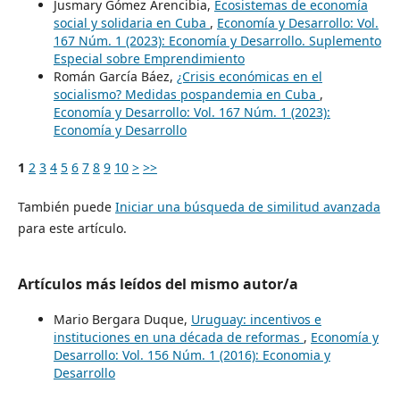
Jusmary Gómez Arencibia,
Ecosistemas de economía
social y solidaria en Cuba
,
Economía y Desarrollo: Vol.
167 Núm. 1 (2023): Economía y Desarrollo. Suplemento
Especial sobre Emprendimiento
Román García Báez,
¿Crisis económicas en el
socialismo? Medidas pospandemia en Cuba
,
Economía y Desarrollo: Vol. 167 Núm. 1 (2023):
Economía y Desarrollo
1
2
3
4
5
6
7
8
9
10
>
>>
También puede
Iniciar una búsqueda de similitud avanzada
para este artículo.
Artículos más leídos del mismo autor/a
Mario Bergara Duque,
Uruguay: incentivos e
instituciones en una década de reformas
,
Economía y
Desarrollo: Vol. 156 Núm. 1 (2016): Economia y
Desarrollo