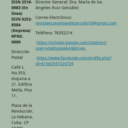
ISSN 2518-
Director General: Dra. María de los
0983 (En
Angeles Ruiz González
línea)
Correo Electrónico:
ISSN 0252-
revistaeconomiaydesarrollo70@gmail.com
8584
(Impresa)
Teléfono: 78352214
RPNS:
0009
https://scholar.google.com/citations?
user=xG4IlosAAAAJ&hl=es
Dirección
Postal
https://www.facebook.com/profile.php?
id=61582547224729
Calle L
No.353,
esquina a
21. Edificio
Mella, Piso
11.
Plaza de la
Revolución.
La Habana,
Cuba. CP