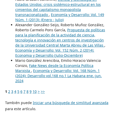
Estados Unidos: crisis sistémico-estructural en los
cimientos del capitalismo monopolista
transnacionalizado
,
Economía y Desarrollo: Vol. 149
Núm. 1 (2013): (Enero - Julio)
Alexander González-Seijo, Roberto Muñoz González,
Roberto Carmelo Pons García,
Propuesta de políticas
para la planificación de la actividad de ciencia,
tecnología e innovación en centros de investigación
de la Universidad Central Marta Abreu de Las Villas
,
Economía y Desarrollo: Vol. 152 Núm. 2 (2014):
Economia y Desarrollo (Julio-Diciembre)
Mario González Arencibia, Emilio Horacio Valencia
Corozo,
Fake News desde la Economía Política
Marxista
,
Economía y Desarrollo: Vol. 168 Núm. 1
(2024): Desarrollo vol.168 no.1 La Habana ene.-jun.
2024
1
2
3
4
5
6
7
8
9
10
>
>>
También puede
Iniciar una búsqueda de similitud avanzada
para este artículo.