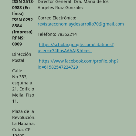
ISSN 2518-
Director General: Dra. María de los
0983 (En
Angeles Ruiz González
línea)
Correo Electrónico:
ISSN 0252-
revistaeconomiaydesarrollo70@gmail.com
8584
(Impresa)
Teléfono: 78352214
RPNS:
0009
https://scholar.google.com/citations?
user=xG4IlosAAAAJ&hl=es
Dirección
Postal
https://www.facebook.com/profile.php?
id=61582547224729
Calle L
No.353,
esquina a
21. Edificio
Mella, Piso
11.
Plaza de la
Revolución.
La Habana,
Cuba. CP
10400