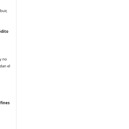
buir,
édito
a
 y no
ldan el
n
fines