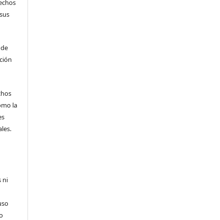
rechos
 sus
 de
ción
echos
omo la
es
les.
 ni
uso
so