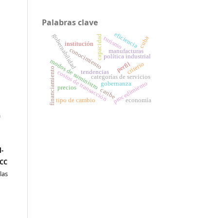
Palabras clave
eficiencia
gobernabilidad
capacidad
cuba
turismo
institución
conocimiento
manufacturas
política industrial
modos de suministro
criterio
perfil
financiamiento
costos de transacción
tendencias
categorías de servicios
procedimiento
gobernanza
precios
caribe
tipo de cambio
economía
a
n
-
(CC
las