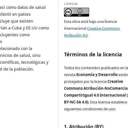
Licencia
así como datos de salud
nfantil en países
cluye que existen
Esta obra está bajo una licencia
carían a Cuba y EE.UU como
internacional
Creative Commons
ncluyentes como
Atribución 4.0
.
án
elacionado con la
Términos de la licencia
rvicios de salud, sino
ientíficas, tecnológicas y
Todos los contenidos publicados en l
d de la población.
revista
Economía y Desarrollo
está
protegidos por la licencia
Creative
Commons Atribución-NoComercial
CompartirIgual 4.0 Internacional 
BY-NC-SA 4.0)
. Esta licencia establece 
siguientes condiciones de uso:
1. Atribución (BY)