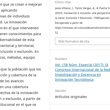
Cómo citar
el que se crean o mejoran
Jasso Villazul, J., Torres Vargas, A., & Puerta Si
, aplicando
(2023). Innovación e inclusión: una perspecti
ivas de individuos
la salud.
Economía Y Desarrollo
,
158
(Especial).
ud. La innovación
Recuperado a partir de
o en el que intervienen
https://revistas.uh.cu/econdesarrollo/article/
52
ieren conocimientos para
obernabilidad de esta
Más formatos de cita
ectorial y territorial,
nclusión o exclusión. En
acos, métodos, equipo
Número
Vol. 158 Núm. Especial (2017): IX
 que la población que los
Congreso Internacional de la Re
Investigación y Docencia en
ción y cobertura de la
Innovación Tecnológica
nde los avances
nen una cobertura
Sección
ectiva de la innovación
Artículos originales
 o exclusión, a partir de
titucional en el que se