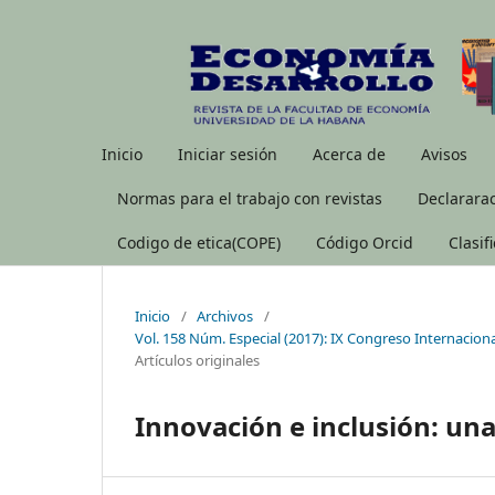
Inicio
Iniciar sesión
Acerca de
Avisos
Normas para el trabajo con revistas
Declararac
Codigo de etica(COPE)
Código Orcid
Clasif
Inicio
/
Archivos
/
Vol. 158 Núm. Especial (2017): IX Congreso Internacion
Artículos originales
Innovación e inclusión: una