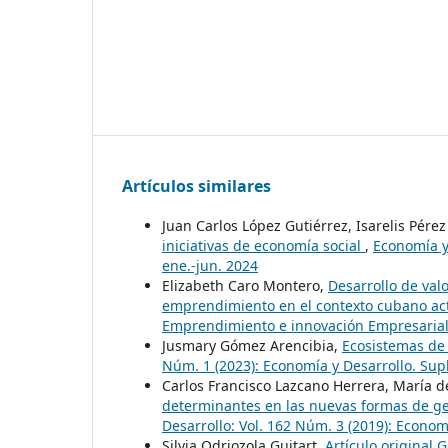
Artículos similares
Juan Carlos López Gutiérrez, Isarelis Pér
iniciativas de economía social
,
Economía y 
ene.-jun. 2024
Elizabeth Caro Montero,
Desarrollo de val
emprendimiento en el contexto cubano ac
Emprendimiento e innovación Empresarial
Jusmary Gómez Arencibia,
Ecosistemas de 
Núm. 1 (2023): Economía y Desarrollo. Su
Carlos Francisco Lazcano Herrera, María d
determinantes en las nuevas formas de ge
Desarrollo: Vol. 162 Núm. 3 (2019): Econom
Silvia Odriozola Guitart,
Artículo original 