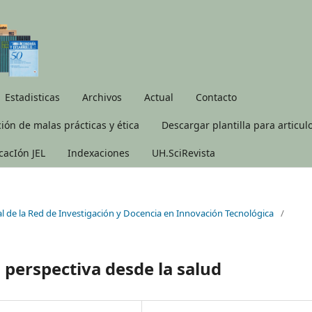
Estadisticas
Archivos
Actual
Contacto
ión de malas prácticas y ética
Descargar plantilla para articul
icacIón JEL
Indexaciones
UH.SciRevista
al de la Red de Investigación y Docencia en Innovación Tecnológica
/
 perspectiva desde la salud