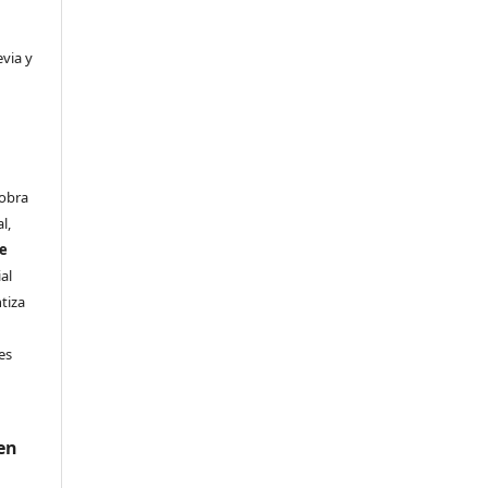
evia y
 obra
l,
se
al
ntiza
s
es
en