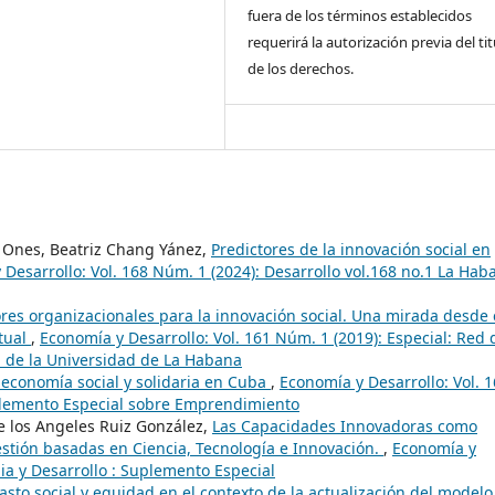
fuera de los términos establecidos
requerirá la autorización previa del tit
de los derechos.
ez Ones, Beatriz Chang Yánez,
Predictores de la innovación social en
Desarrollo: Vol. 168 Núm. 1 (2024): Desarrollo vol.168 no.1 La Hab
ores organizacionales para la innovación social. Una mirada desde 
tual
,
Economía y Desarrollo: Vol. 161 Núm. 1 (2019): Especial: Red 
 de la Universidad de La Habana
economía social y solidaria en Cuba
,
Economía y Desarrollo: Vol. 
plemento Especial sobre Emprendimiento
e los Angeles Ruiz González,
Las Capacidades Innovadoras como
stión basadas en Ciencia, Tecnología e Innovación.
,
Economía y
ia y Desarrollo : Suplemento Especial
Gasto social y equidad en el contexto de la actualización del modelo