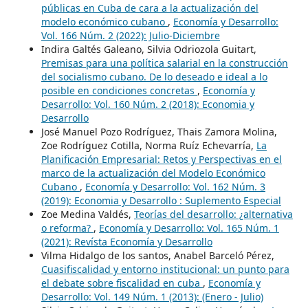
públicas en Cuba de cara a la actualización del
modelo económico cubano
,
Economía y Desarrollo:
Vol. 166 Núm. 2 (2022): Julio-Diciembre
Indira Galtés Galeano, Silvia Odriozola Guitart,
Premisas para una política salarial en la construcción
del socialismo cubano. De lo deseado e ideal a lo
posible en condiciones concretas
,
Economía y
Desarrollo: Vol. 160 Núm. 2 (2018): Economia y
Desarrollo
José Manuel Pozo Rodríguez, Thais Zamora Molina,
Zoe Rodríguez Cotilla, Norma Ruíz Echevarría,
La
Planificación Empresarial: Retos y Perspectivas en el
marco de la actualización del Modelo Económico
Cubano
,
Economía y Desarrollo: Vol. 162 Núm. 3
(2019): Economia y Desarrollo : Suplemento Especial
Zoe Medina Valdés,
Teorías del desarrollo: ¿alternativa
o reforma?
,
Economía y Desarrollo: Vol. 165 Núm. 1
(2021): Revísta Economía y Desarrollo
Vilma Hidalgo de los santos, Anabel Barceló Pérez,
Cuasifiscalidad y entorno institucional: un punto para
el debate sobre fiscalidad en cuba
,
Economía y
Desarrollo: Vol. 149 Núm. 1 (2013): (Enero - Julio)