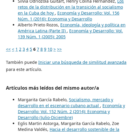
Silvia Odriozola Guitart, Henry Colina Hernández,
Los
retos de la distribución en la transición al socialismo
en la Cuba de hoy
,
Economía y Desarrollo: Vol. 156
Núm. 1 (2016): Economia y Desarrollo
Alberto Prieto Rozos,
Economía, ideología y política en
América Latina (Parte II)
,
Economía y Desarrollo: Vol.
139 Núm. 1 (2005): 2005
<<
<
1
2
3
4
5
6
7
8
9
10
>
>>
También puede
Iniciar una búsqueda de similitud avanzada
para este artículo.
Artículos más leídos del mismo autor/a
Margarita García Rabelo,
Socialismo, mercado y
desarrollo en el escenario cubano actual
,
Economía y
Desarrollo: Vol. 152 Núm. 2 (2014): Economia y
Desarrollo (Julio-Diciembre)
Eglis Martin Astorga, Margarita García Rabelo, Zoe
Medina Valdés,
Hacia el desarrollo sostenible de la