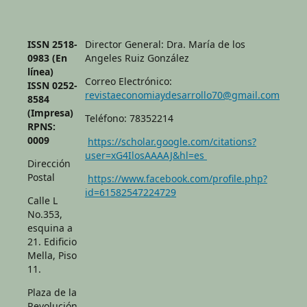
ISSN 2518-
Director General: Dra. María de los
0983 (En
Angeles Ruiz González
línea)
Correo Electrónico:
ISSN 0252-
revistaeconomiaydesarrollo70@gmail.com
8584
(Impresa)
Teléfono: 78352214
RPNS:
0009
https://scholar.google.com/citations?
user=xG4IlosAAAAJ&hl=es
Dirección
Postal
https://www.facebook.com/profile.php?
id=61582547224729
Calle L
No.353,
esquina a
21. Edificio
Mella, Piso
11.
Plaza de la
Revolución.