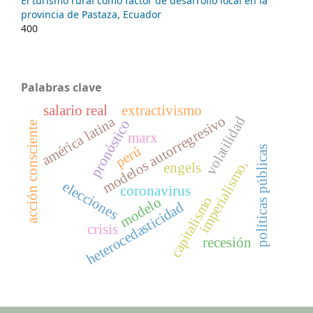
El turismo rural como factor de desarrollo local en la
provincia de Pastaza, Ecuador
400
Palabras clave
salario real
extractivismo
modelos autorregresivo
américa latina
volatilidad
pronóstico
acción consciente
marx
perú
políticas públicas
imperialismo,
engels
elecciones
coronavirus
capitalismo
modelo
heterocedasticidad
crisis
recesión