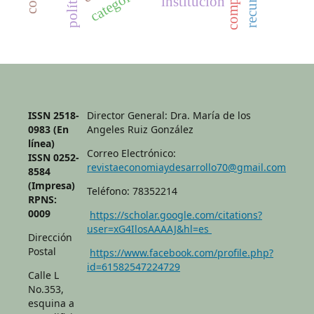
institución
ISSN 2518-
Director General: Dra. María de los
0983 (En
Angeles Ruiz González
línea)
Correo Electrónico:
ISSN 0252-
revistaeconomiaydesarrollo70@gmail.com
8584
(Impresa)
Teléfono: 78352214
RPNS:
0009
https://scholar.google.com/citations?
user=xG4IlosAAAAJ&hl=es
Dirección
Postal
https://www.facebook.com/profile.php?
id=61582547224729
Calle L
No.353,
esquina a