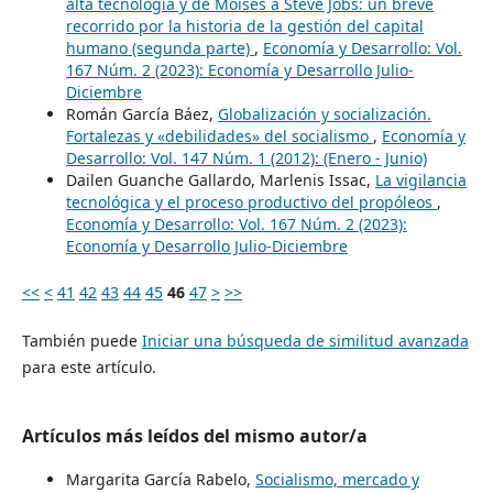
alta tecnología y de Moisés a Steve Jobs: un breve
recorrido por la historia de la gestión del capital
humano (segunda parte)
,
Economía y Desarrollo: Vol.
167 Núm. 2 (2023): Economía y Desarrollo Julio-
Diciembre
Román García Báez,
Globalización y socialización.
Fortalezas y «debilidades» del socialismo
,
Economía y
Desarrollo: Vol. 147 Núm. 1 (2012): (Enero - Junio)
Dailen Guanche Gallardo, Marlenis Issac,
La vigilancia
tecnológica y el proceso productivo del propóleos
,
Economía y Desarrollo: Vol. 167 Núm. 2 (2023):
Economía y Desarrollo Julio-Diciembre
<<
<
41
42
43
44
45
46
47
>
>>
También puede
Iniciar una búsqueda de similitud avanzada
para este artículo.
Artículos más leídos del mismo autor/a
Margarita García Rabelo,
Socialismo, mercado y