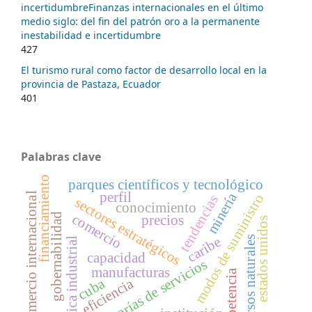
incertidumbreFinanzas internacionales en el último
medio siglo: del fin del patrón oro a la permanente
inestabilidad e incertidumbre
427
El turismo rural como factor de desarrollo local en la
provincia de Pastaza, Ecuador
401
Palabras clave
financiamiento
parques científicos y tecnológico
minería
perfil
comercio internacional
modos de suministro
tendencias
sectores estratégicos
conocimiento
comercio
gobernabilidad
precios
estados unidos
caribe
recursos naturales
política industrial
capacidad
categorías de servicios
manufacturas
competencia
cuba
eficiencia