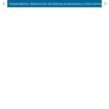
Imperialismo, destrucción de fuerzas productivas y crisis crónica del capitalismo: El Capital, instrumento imprescindible para comprender la economía mundial actual (primera parte)